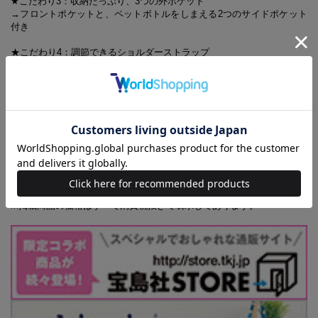
★こだわり3：収納たっぷり、3つの外ポケット
→フロントポケットと、ペットボトルをしまえる2つのサイドポケット
付き
★こだわり4：調節できるショルダーストラップ
→使う人の身長にあわせて長さを調整可能
★こだわり5：ロゴ入りワッペンとスウェーデン国旗タグ
→細部までおしゃれ感たっぷり
男女、年齢を問わず使っていただけるので、プレゼントにもぴったり。
老若男女にお勧めしたい自信作です！
※本誌掲載の情報は、2016年8月現在のものです。本誌発売後、仕様や
価格などが変更になる場合があります。あらかじめご了承ください。ま
た、品切れ・欠品の際はご容赦ください。
※掲載商品の価格はすべて消費税抜きで表示してあります。