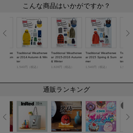
こんな商品はいかがですか？
Weatherwe
Traditional Weatherwe
Traditional Weatherwe
Traditional Weatherwe
Traditio
ing & Sum
ar 2014 Autumn & Win
ar 2015-2016 Autumn
ar 2015 Spring & Sum
ar 2014 
ter
& Winter
mer
ter
税込）
1,540円（税込）
1,628円（税込）
1,540円（税込）
1,540
通販ランキング