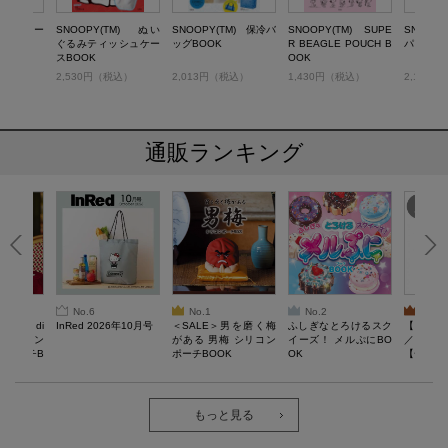
M) フリー
SNOOPY(TM) ぬい
SNOOPY(TM) 保冷バ
SNOOPY(TM) SUPE
SNOOP
OK
ぐるみティッシュケー
ッグBOOK
R BEAGLE POUCH B
パックBO
スBOOK
OOK
税込）
2,530円（税込）
2,013円（税込）
1,430円（税込）
2,178
通販ランキング
No.6
No.1
No.2
No.3
erta di
InRed 2026年10月号
＜SALE＞男を磨く梅
ふしぎなとろけるスク
【SAL
 キルティン
がある 男梅 シリコン
イーズ！ メルぷにBO
／Lサイ
ーポーチB
ポーチBOOK
OK
【一般医療
verypro
ウェア 
ク・ロン
もっと見る