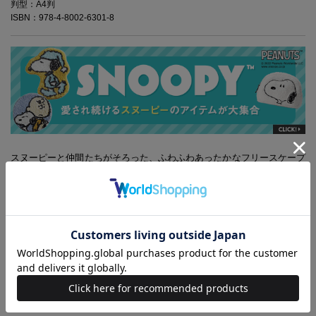
判型：A4判
ISBN：978-4-8002-6301-8
スヌーピーと仲間たちがそろった、ふわふわあったかなフリースケープ
の登場です！フロントをボタンで留められるから、肩からすっぽり包ま
れるケープになってとっても快適。シックなカラーリングなので、オフ
ィスでもプライベートでも、シーンを選ばず使えます。軽いので、折り
たためば持ち運びもラクラク。寒い時季に手放せない一枚になること間
違いなしです！
※本誌掲載の情報は、2016年10月現在の編集部調べによるものです。
本誌発売後、仕様や価格などが変更になる場合があります。あらかじめ
ご了承ください。また、品切れ・欠品の際はご容赦ください。
(C)
2016 Peanuts Worldwide LLC