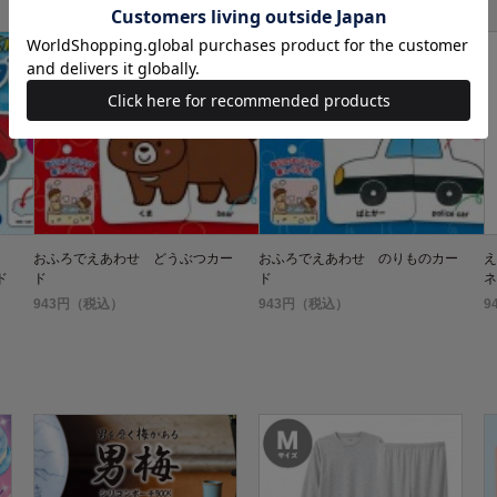
おふろでえあわせ どうぶつカー
おふろでえあわせ のりものカー
え
ド
ド
ド
ネ
943円（税込）
943円（税込）
9