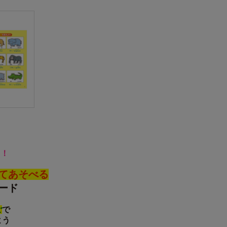
う！
てあそべる
ード
ご
で
よう