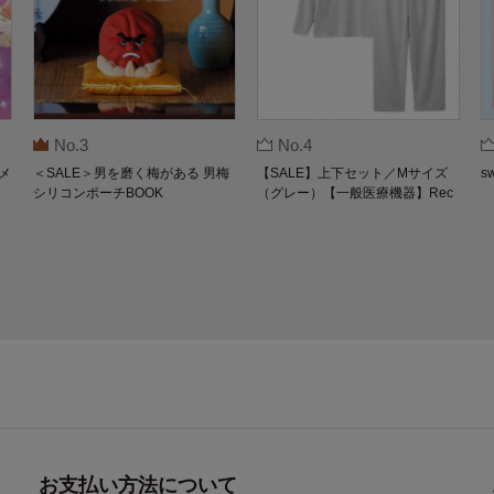
No.3
No.4
メ
＜SALE＞男を磨く梅がある 男梅
【SALE】上下セット／Mサイズ
s
シリコンポーチBOOK
（グレー）【一般医療機器】Rec
overypro Lab. 疲労回復ウェア 長
袖クルーネック・ロングパンツ
お支払い方法について