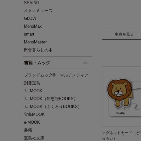
SPRiNG
オトナミューズ
GLOW
MonoMax
smart
中身を見る
MonoMaster
田舎暮らしの本
書籍・ムック
ブランドムック®・マルチメディア
別冊宝島
TJ MOOK
TJ MOOK（知恵袋BOOKS）
TJ MOOK（ふくろうBOOKS）
宝島MOOK
e-MOOK
書籍
マグネットカード（ど
宝島社文庫
ゅるい）