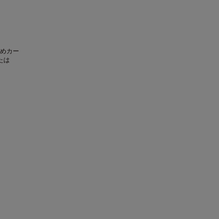
めカー
たは