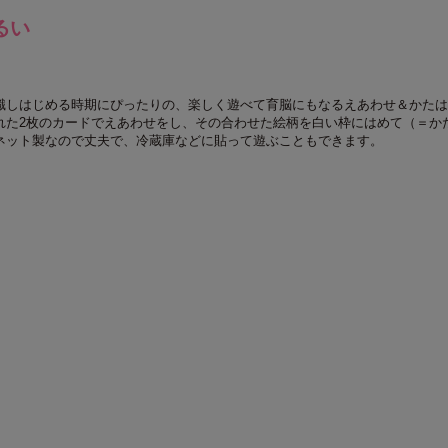
るい
識しはじめる時期にぴったりの、楽しく遊べて育脳にもなるえあわせ＆かたは
れた2枚のカードでえあわせをし、その合わせた絵柄を白い枠にはめて（＝か
ネット製なので丈夫で、冷蔵庫などに貼って遊ぶこともできます。