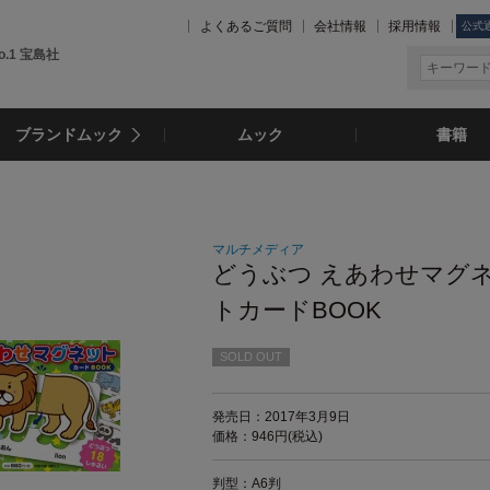
よくあるご質問
会社情報
採用情報
公式
.1 宝島社
ブランドムック
ムック
書籍
マルチメディア
どうぶつ えあわせマグ
トカードBOOK
SOLD OUT
発売日：2017年3月9日
価格：946円(税込)
判型：A6判