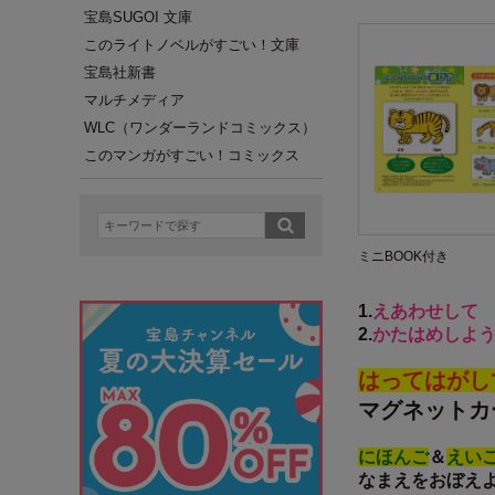
宝島SUGOI 文庫
このライトノベルがすごい！文庫
宝島社新書
マルチメディア
WLC（ワンダーランドコミックス）
このマンガがすごい！コミックス
ミニBOOK付き
1.
えあわせして
2.
かたはめしよ
はってはがし
マグネットカ
にほんご
＆
えい
なまえをおぼえ