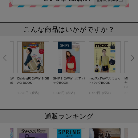
こんな商品はいかがですか？
TORE 2W
Dickies(R) 2WAY BIGB
SHIPS 2WAY ボアバ
moz(R) 2WAYスウェッ
MOOMI
DER BAG
AG BOOK
ッグBOOK
トバッグBOOK
たたみト
BOOK
税込）
1,738円（税込）
1,848円（税込）
1,727円（税込）
2,178
通販ランキング