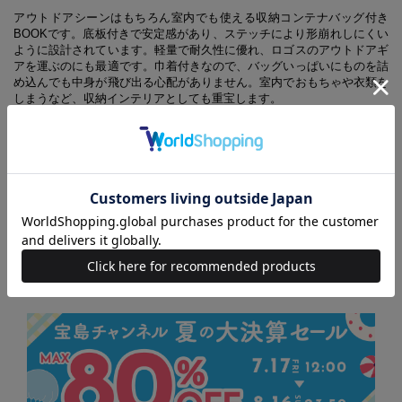
アウトドアシーンはもちろん室内でも使える収納コンテナバッグ付き
BOOKです。底板付きで安定感があり、ステッチにより形崩れしにくい
ように設計されています。軽量で耐久性に優れ、ロゴスのアウトドアギ
アを運ぶのにも最適です。巾着付きなので、バッグいっぱいにものを詰
め込んでも中身が飛び出る心配がありません。室内でおもちゃや衣類を
しまうなど、収納インテリアとしても重宝します。
※本誌に掲載の情報は2017年12月現在の編集部調べによるものです。
掲載商品の情報は本誌発売後に変更になる場合があります。また、品切
れ・欠品の際はご容赦ください。
※本誌掲載商品の価格は、消費税抜きで表示してあります。