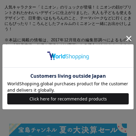
人気キャラクター「ミニオン」のリュックが登場！ミニオンの顔がプリ
ントされたかわいいデザインに仕上がりました。大人も子どもも使える
デザインで、日常使いはもちろんのこと、テーマパークなどに行くとき
にもぴったり！ころんとしたフォルムのミニオンと一緒にお出かけしよ
う！
※本誌に掲載の情報は、2017年12月現在の編集部調べによるもので
す。本誌発売後、仕様や価格などが変更になる場合があります。あらか
じめご了承ください。また、品切れ・欠品の際はご容赦ください。
※本誌掲載価格は、すべて消費税抜きで表示しています。
Despicable Me, Minion Made and all related marks and characters are
trademarks and copyrights of Universal Studios. Licensed by Universal
Studios. All Rights Reserved.