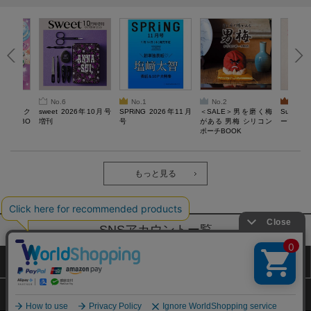
No.6
No.1
No.2
No.3
ろけるスク
sweet 2026年10月号
SPRiNG 2026年11月
＜SALE＞男を磨く梅
Sumikko
ルぷにBO
増刊
号
がある 男梅 シリコン
ーツチャ
ポーチBOOK
もっと見る
SNSアカウントー覧
サイトマップ
公式通販ご利用ガイド
プライバシーポリシー
特定商取引法に基づく表記