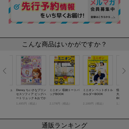
こんな商品はいかがですか？
R) 口金リュ
Disney ちいさなプリン
ミニオン 収納トートバ
ミニオン ペットボトル
怪盗グル
セスソフィア ビッグハ
ッグBOOK
ホルダーBOOK
大脱走 
ートリュック＆おでか
BOOK
けポーチBOOK
税込）
1,485円（税込）
2,178円（税込）
2,189円（税込）
1,155
通販ランキング