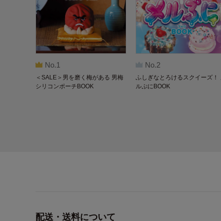
No.1
No.2
＜SALE＞男を磨く梅がある 男梅
ふしぎなとろけるスクイーズ！ 
シリコンポーチBOOK
ルぷにBOOK
配送・送料について