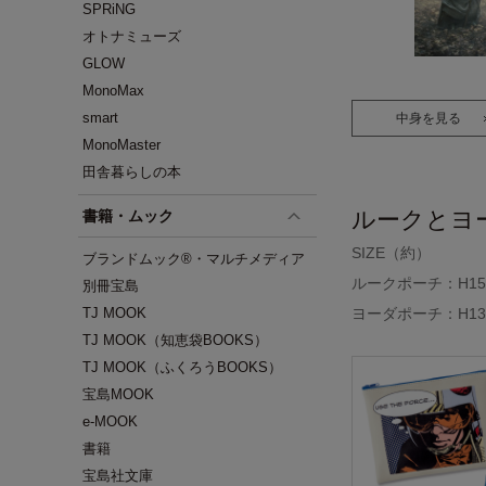
SPRiNG
オトナミューズ
GLOW
MonoMax
smart
中身を見る
MonoMaster
田舎暮らしの本
ルークとヨ
書籍・ムック
SIZE（約）
ブランドムック®・マルチメディア
ルークポーチ：H15.5
別冊宝島
TJ MOOK
ヨーダポーチ：H13.5
TJ MOOK（知恵袋BOOKS）
TJ MOOK（ふくろうBOOKS）
宝島MOOK
e-MOOK
書籍
宝島社文庫