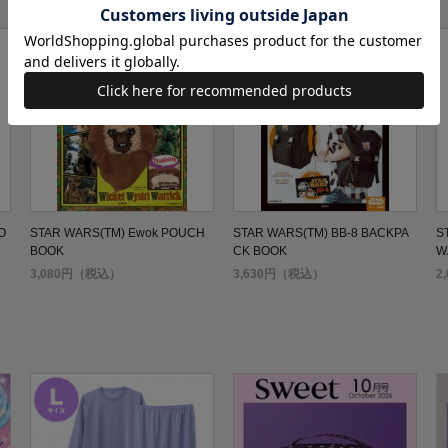
O
STAR WARS(TM) Ewok POUCH
STAR WARS(TM) BB-8 BACKPA
S
BOOK
CK BOOK
W
E
3,080円（税込）
3,630円（税込）
2