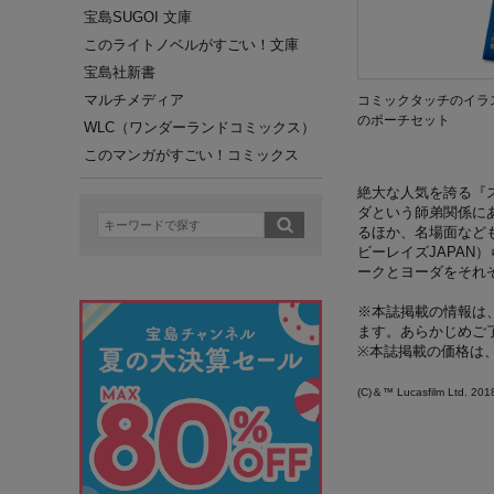
宝島SUGOI 文庫
このライトノベルがすごい！文庫
宝島社新書
マルチメディア
コミックタッチのイラ
のポーチセット
WLC（ワンダーランドコミックス）
このマンガがすごい！コミックス
絶大な人気を誇る『
ダという師弟関係に
るほか、名場面なども紹
ビーレイズJAPA
ークとヨーダをそれ
※本誌掲載の情報は、
ます。あらかじめご
※本誌掲載の価格は
(C)＆™ Lucasfilm Ltd. 201