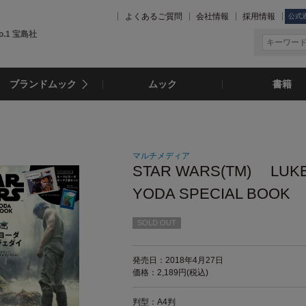
よくあるご質問
会社情報
採用情報
公式
.1 宝島社
ブランドムック
ムック
書籍
マルチメディア
STAR WARS(TM) LUK
YODA SPECIAL BOOK
SOLD OUT
発売日：2018年4月27日
価格：2,189円(税込)
判型：A4判