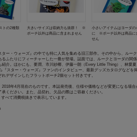
ストの2種類
大きいサイズは収納力も抜群！ ※
小さいアイテムはヨーダの
ポーチ以外は商品に含まれません
に ※ポーチ以外は商品に
せん
スター・ウォーズ』の中でも特に人気を集める旧三部作。その中から、ルーク
あるふたりにフィーチャーした一冊が登場。誌面では、ルークとヨーダの関係
介。ほかにも、要潤、市川紗椰、伊藤一朗（Every Little Thing）、林愛
N）ら『スター・ウォーズ』ファンのインタビュー、最新グッズカタログなどを
ぞれデザインしたフラットポーチ2個セット付きです。
2018年4月現在のものです。本誌発売後、仕様や価格などが変更になる場合
了承ください。また、品切れ、欠品の際はご容赦ください。
、すべて消費税抜きで表示しています。
8