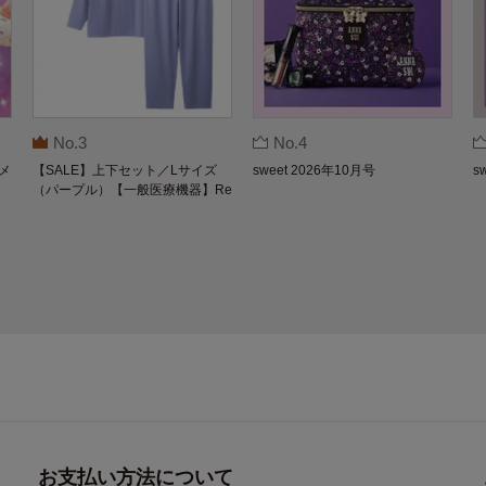
No.3
No.4
メ
【SALE】上下セット／Lサイズ
sweet 2026年10月号
s
（パープル）【一般医療機器】Re
coverypro Lab. 疲労回復ウェア 長
袖クルーネック・ロングパンツ
お支払い方法について