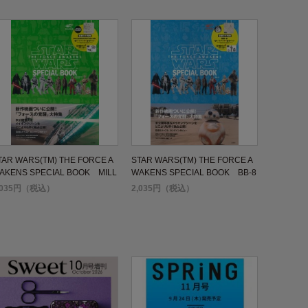
TAR WARS(TM) THE FORCE A
STAR WARS(TM) THE FORCE A
AKENS SPECIAL BOOK MILL
WAKENS SPECIAL BOOK BB-8
NNIUM FALCON
,035円（税込）
2,035円（税込）