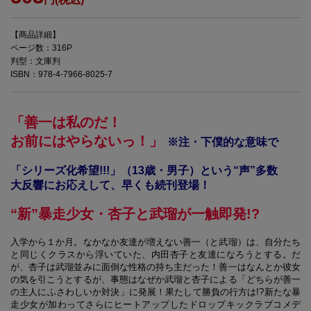
【商品詳細】
ページ数：316P
判型：文庫判
ISBN：978-4-7966-8025-7
「善一は私のだ！
お前にはやらないっ！」
※注・下僕的な意味で
「シリーズ化希望!!!」（13歳・男子）という“声”多数
大反響にお応えして、早くも続刊登場！
“新”暴走少女・杏子と武瑠が一触即発!?
入学から１か月。なかなか友達が増えない善一（と武瑠）は、自分たち
と同じくクラスから浮いていた、内田杏子と友達になろうとする。だ
が、杏子は武瑠並みに面倒な性格の持ち主だった！善一はなんとか彼女
の気を引こうとするが、事態はなぜか武瑠と杏子による「どちらが善一
の主人にふさわしいか対決」に発展！果たして勝負の行方は!?新たな暴
走少女が加わってさらにヒートアップしたドロップキックラブコメデ