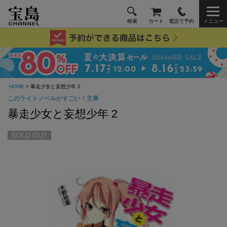
検索
カート
電話で予約
メニュー
HOME
> 暴走少女と妄想少年 2
このライトノベルがすごい！文庫
暴走少女と妄想少年 2
SOLD OUT