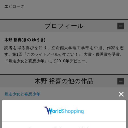
エピローグ
プロフィール
木野 裕喜(きの ゆうき)
読者を得る喜びを知り、立命館大学理工学部を中退、作家を志
す。第1回『このライトノベルがすごい！』 大賞・優秀賞を受賞、
『暴走少女と妄想少年』にて2010年デビュー。
木野 裕喜の他の作品
暴走少女と妄想少年
暴走少女と妄想少年3
暴走少女と妄想少年 4