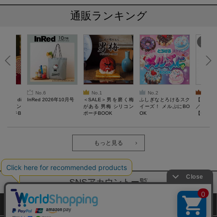
通販ランキング
No.6
No.1
No.2
No.3
erta di
InRed 2026年10月号
＜SALE＞男を磨く梅
ふしぎなとろけるスク
【SAL
 キルティン
がある 男梅 シリコン
イーズ！ メルぷにBO
／Lサイ
ーポーチB
ポーチBOOK
OK
【一般医療
verypro
ウェア 
ク・ロン
もっと見る
SNSアカウントー覧
サイトマップ
公式通販ご利用ガイド