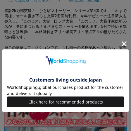
『5分で読める！ ひと駅ストーリー 冬の記憶 東口編』
累計25万部突破！「ひと駅ストーリー」シリーズ第3弾です。これまで
同様、オール書き下ろし文庫2冊同時刊行。今年デビューの注目新人も
参入し、『このミス』大賞・日ラブ大賞・『このラノ』大賞作家総勢55
名が、冬にまつわるさまざまなストーリーを描きます。5分で読める気
軽さとは裏腹に、本格謎解きアリ・爆笑アリ・感涙アリの盛りだくさん
な内容です。
※この物語はフィクションです。もし同一の名称があった場合も、実在
する人物、団体等とは一切関係ありません。