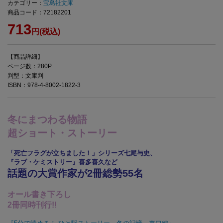
カテゴリー：
宝島社文庫
商品コード：72182201
713
円(税込)
【商品詳細】
ページ数：280P
判型：文庫判
ISBN：978-4-8002-1822-3
冬にまつわる物語
超ショート・ストーリー
「死亡フラグが立ちました！」シリーズ七尾与史、
『ラブ・ケミストリー』喜多喜久など
話題の大賞作家が2冊総勢55名
オール書き下ろし
2冊同時刊行!!