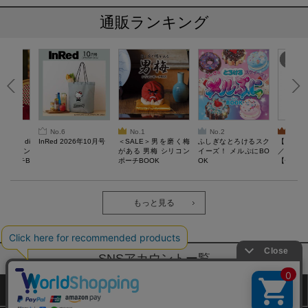
通販ランキング
No.6
No.1
No.2
No.3
erta di
InRed 2026年10月号
＜SALE＞男を磨く梅
ふしぎなとろけるスク
【SAL
 キルティン
がある 男梅 シリコン
イーズ！ メルぷにBO
／Lサイ
ーポーチB
ポーチBOOK
OK
【一般医療
verypro
ウェア 
ク・ロン
もっと見る
SNSアカウントー覧
サイトマップ
公式通販ご利用ガイド