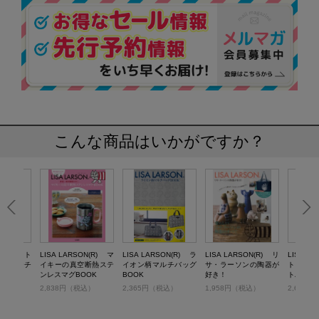
こんな商品はいかがですか？
ON(R) ト
LISA LARSON(R) マ
LISA LARSON(R) ラ
LISA LARSON(R) リ
LISA L
グ＆ポーチ
イキーの真空断熱ステ
イオン柄マルチバッグ
サ・ラーソンの陶器が
トロバー
ンレスマグBOOK
BOOK
好き！
トバッグB
税込）
2,838円（税込）
2,365円（税込）
1,958円（税込）
2,629