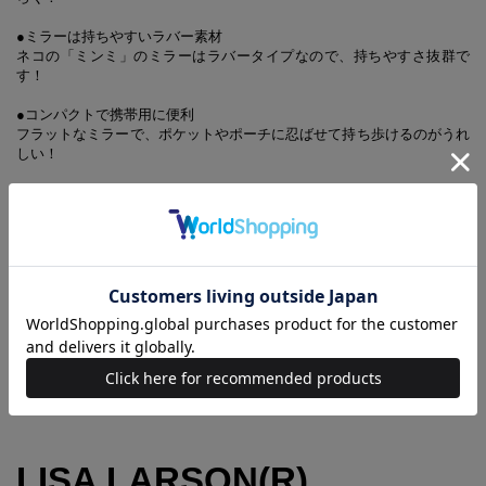
●ミラーは持ちやすいラバー素材
ネコの「ミンミ」のミラーはラバータイプなので、持ちやすさ抜群で
す！
●コンパクトで携帯用に便利
フラットなミラーで、ポケットやポーチに忍ばせて持ち歩けるのがうれ
しい！
人気のネコ「マイキー」のバニティポーチはもちろん、にゃんこたちも
思わずのぞき込みたくなるキュートなデザインのミラーはファンならず
とも集めたくなるかわいさ！
リサ・ラーソンの展覧会とともに大注目のアイテムです！
▼SIZE(約)
バニティポーチ：W14×H14×D14cm
ミラー：W8.5×H8.2cm
（ミラー部分：直径4.8cm）
※ポーチとミラー以外は商品に含まれません
※ポーチは総柄生地のため、柄の位置は写真と異なります
LISA LARSON(R)