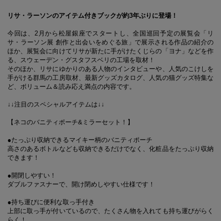
リサ・ラーソンのアイテム付きブックが約3年ぶりに登場！
今回は、2月から松屋銀座でスタートし、全国巡回予定の展覧会「リ
サ・ラーソン展 創作と出会いをめぐる旅」で展示される作品の紹介の
ほか、展覧会に向けてリサが新たに手がけたくじらの「ヨナ」などを作
る、スウェーデン・グスタフスベリの工場を取材！
そのほか、リサにゆかりのある人物のインタビューや、人気のこけしを
手がける群馬の工房取材、最新グッズカタログ、人気の猫グッズ特集な
ど、ボリューム＆読み応え満点の内容です。
↓↓注目のスペシャルアイテムは↓↓
【ネコのバニティポーチ&ミラーセット！】
●たっぷり収納できるマイキー柄のバニティポーチ
高さのあるボトルなども収納できるだけでなく、化粧品をたっぷり収納
できます！
●開閉しやすい！
ダブルファスナーで、開け閉めしやすい仕様です！
●持ち運びに便利な取っ手付き
上部に取っ手が付いているので、たくさん物を入れても持ち運びがらく
らく！