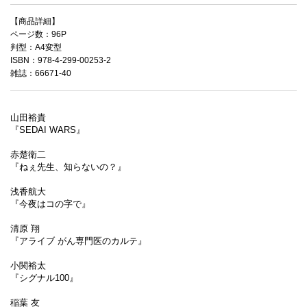
【商品詳細】
ページ数：96P
判型：A4変型
ISBN：978-4-299-00253-2
雑誌：66671-40
山田裕貴
『SEDAI WARS』
赤楚衛二
『ねぇ先生、知らないの？』
浅香航大
『今夜はコの字で』
清原 翔
『アライブ がん専門医のカルテ』
小関裕太
『シグナル100』
稲葉 友