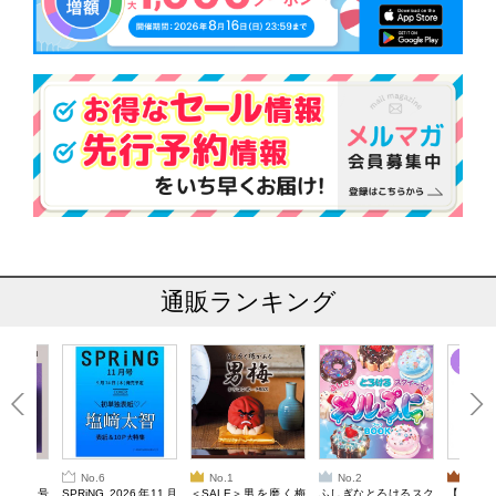
通販ランキング
No.6
No.1
No.2
No.3
26年10月号
SPRiNG 2026年11月
＜SALE＞男を磨く梅
ふしぎなとろけるスク
【SAL