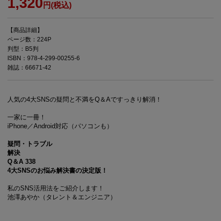
1,320
円(税込)
【商品詳細】
ページ数：224P
判型：B5判
ISBN：978-4-299-00255-6
雑誌：66671-42
人気の4大SNSの疑問と不満をQ＆Aですっきり解消！
一家に一冊！
iPhone／Android対応（パソコンも）
疑問・トラブル
解決
Q＆A 338
4大SNSのお悩み解決書の決定版！
私のSNS活用法をご紹介します！
池澤あやか（タレント＆エンジニア）