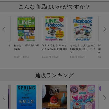
こんな商品はいかがですか？
LINEのト
もっと！ 得するLINE
Q＆Aでわかりやす
もっと！ 大人のための
InRed
9最新版
技150
い！ LINE＆Facebook
Facebookのトリセ
版 大人の
ツ。
ookのト
）
549円（税込）
1,210円（税込）
638円（税込）
616円（
通販ランキング