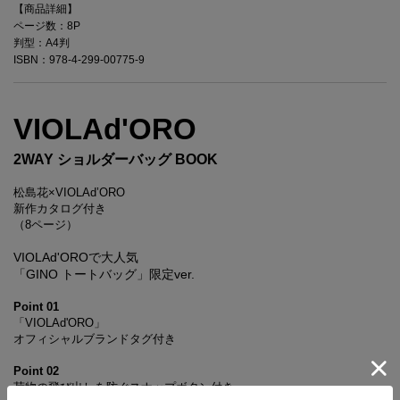
【商品詳細】
ページ数：8P
判型：A4判
ISBN：978-4-299-00775-9
VIOLAd'ORO
2WAY ショルダーバッグ BOOK
松島花×VIOLAd’ORO
新作カタログ付き
（8ページ）
VIOLAd'OROで大人気
「GINO トートバッグ」限定ver.
Point 01
「VIOLAd'ORO」
オフィシャルブランドタグ付き
Point 02
荷物の飛び出しを防ぐスナップボタン付き