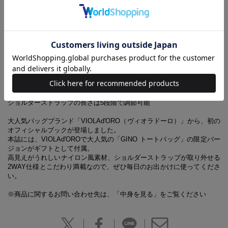
Point 03
500mLペットボトル＆長財布が横に入る
Point 04
細かい荷物を整理できる内ポケット付き
Point 05
ショルダーストラップは取り外し可能
Point 06
ショルダーストラップの長さは5段階で調節可能
大人気バッグブランド「VIOLAd'ORO（ヴィオラドーロ）」から、初の
オフィシャルブックが登場しました。
本誌には、VIOLAd'OROで大人気の「GINO トートバッグ」の限定バー
ジョンがギフトとして付属。
高見えがうれしいナイロン風素材、ショルダーストラップが取り外せる
2WAY仕様とこだわり満載なので、ぜひ毎日のお出かけに使ってくださ
い。
※商品に関するお問い合わせ先は、「中身を見る」をご覧ください