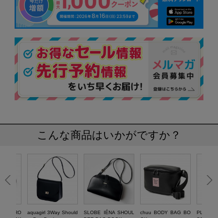
こんな商品はいかがですか？
PLE CRO
aquagirl 3Way Should
SLOBE IÉNA SHOUL
chuu BODY BAG BO
PLAIN 