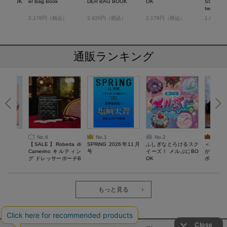
AG BOOK
er Bag Book
DER BAG BOOK
OK
SS-BOD
two-tone 
税込）
2,178円（税込）
2,420円（税込）
2,178円（税込）
1,991
通販ランキング
No.6
No.1
No.2
No.3
6年9月号
【SALE】Roberta di
SPRiNG 2026年11月
ふしぎなとろけるスク
＜SAL
Camerino キルティン
号
イーズ！ メルぷにBO
がある 
グ ドレッサーポーチB
OK
ポーチBO
OOK
もっと見る