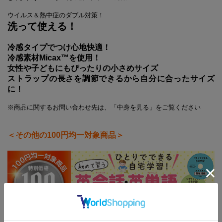
ウイルス＆熱中症のダブル対策！
洗って使える！
冷感タイプでつけ心地快適！
冷感素材Micax™を使用！
女性や子どもにもぴったりの小さめサイズ
ストラップの長さを調節できるから自分に合ったサイズ
に！
※商品に関するお問い合わせ先は、「中身を見る」をご覧ください
＜その他の100円均一対象商品＞