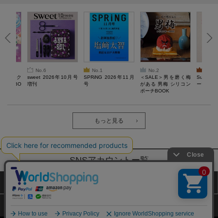
No.6
No.1
No.2
No.3
ろけるスク
sweet 2026年10月号
SPRiNG 2026年11月
＜SALE＞男を磨く梅
Sumikko
ルぷにBO
増刊
号
がある 男梅 シリコン
ーツチャ
ポーチBOOK
もっと見る
SNSアカウントー覧
サイトマップ
公式通販ご利用ガイド
プライバシーポリシー
特定商取引法に基づく表記