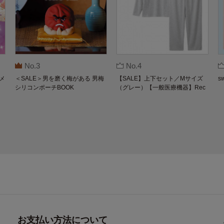
No.3
No.4
メ
＜SALE＞男を磨く梅がある 男梅
【SALE】上下セット／Mサイズ
s
シリコンポーチBOOK
（グレー）【一般医療機器】Rec
overypro Lab. 疲労回復ウェア 長
袖クルーネック・ロングパンツ
お支払い方法について