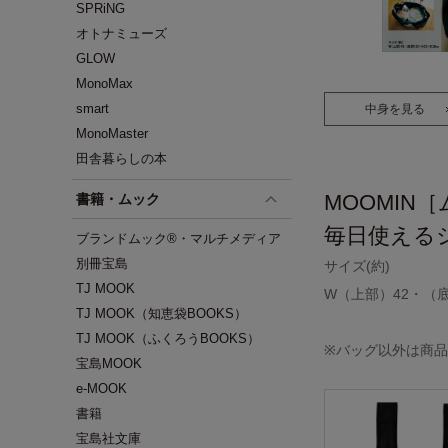
SPRiNG
オトナミューズ
GLOW
MonoMax
smart
中身を見る
MonoMaster
田舎暮らしの本
MOOMIN
書籍・ムック
毎日使える
ブランドムック®・マルチメディア
別冊宝島
サイズ(約)
TJ MOOK
W（上部）42・（底部
TJ MOOK（知恵袋BOOKS）
TJ MOOK（ふくろうBOOKS）
※バッグ以外は商
宝島MOOK
e-MOOK
書籍
宝島社文庫