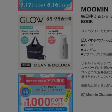
MOOMIN
毎日使えるショ
BOOK
コンパクトにたため
広いマチでたっ
■スーパー
■コンビニ
■サブバッグに大活
リトルミイのシンプ
スーパーでのお買い
コンビニでお弁当な
折りたたむとコンパ
※商品に関するお問
(C) Moomin Charact