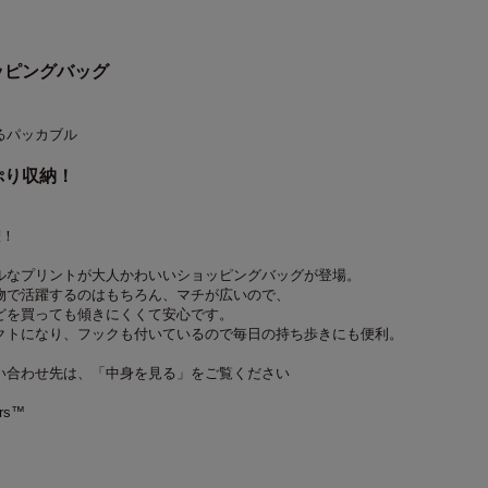
ッピングバッグ
るパッカブル
ぷり収納！
躍！
ルなプリントが大人かわいいショッピングバッグが登場。
物で活躍するのはもちろん、マチが広いので、
どを買っても傾きにくくて安心です。
クトになり、フックも付いているので毎日の持ち歩きにも便利。
い合わせ先は、「中身を見る」をご覧ください
ers™