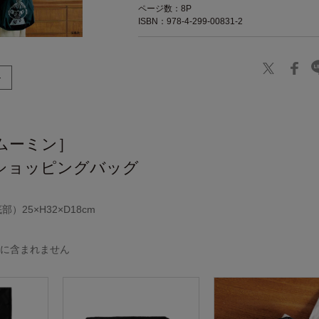
ページ数：8P
ISBN：978-4-299-00831-2
［ムーミン］
ショッピングバッグ
）25×H32×D18cm
品に含まれません