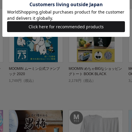
レ
MOOMIN ムーミン公式ファンブ
MOOMIN めちゃBIGなショッピン
M
ック 2020
グトート BOOK BLACK
O
1,749円（税込）
2,178円（税込）
3