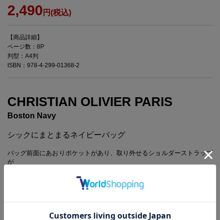
2,490
円(税込)
【商品詳細】
ページ数：8P
判型：A4判
ISBN：978-4-299-01368-2
CHRISTIAN OLIVIER PARIS
Boston Navy
シックにまとまるネイビーバッグ
バッグ前面にあおりポケットがあり、取り外せるショルダーストラップ
が
付いた機能派のボストンバッグをお届けします。
ショルダーストラップを外しても、肩掛けで使えるので、ぜひ活用して
ね。
※商品に関するお問い合わせ先は、「中身を見る」をご覧ください