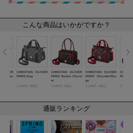
こんな商品はいかがですか？
 OLIVIER
CHRISTIAN OLIVIER
CHRISTIAN OLIVIER
CHRISTIAN OLIVIER
CHRISTI
olat×Rou
PARIS Gray
PARIS Boston Chocol
PARIS Chocolat×Rou
PARIS Gr
at
ge
税込）
2,189円（税込）
2,490円（税込）
2,189円（税込）
2,189
通販ランキング