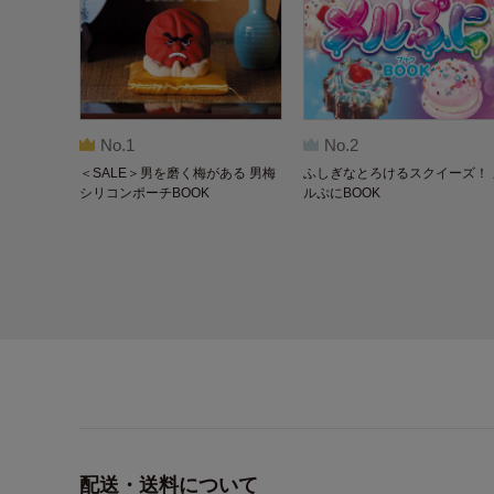
No.1
No.2
＜SALE＞男を磨く梅がある 男梅
ふしぎなとろけるスクイーズ！ 
シリコンポーチBOOK
ルぷにBOOK
配送・送料について