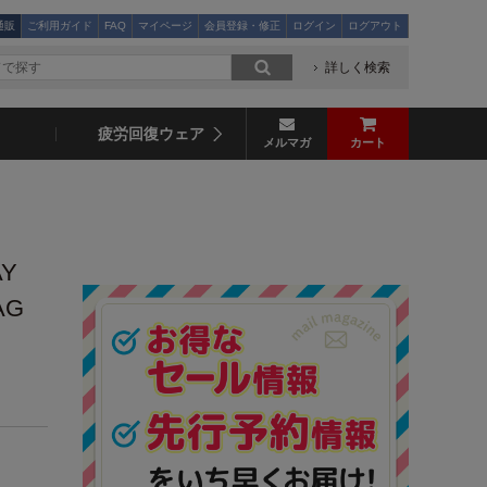
通販
ご利用ガイド
FAQ
マイページ
会員登録・修正
ログイン
ログアウト
詳しく検索
疲労回復ウェア
メルマガ
カート
AY
AG