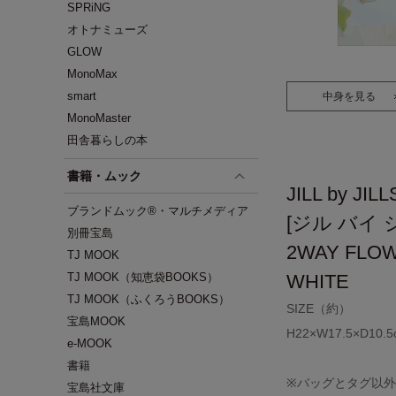
SPRiNG
オトナミューズ
GLOW
MonoMax
smart
中身を見る
MonoMaster
田舎暮らしの本
書籍・ムック
JILL by JI
ブランドムック®・マルチメディア
[ジル バイ
別冊宝島
2WAY FLO
TJ MOOK
TJ MOOK（知恵袋BOOKS）
WHITE
TJ MOOK（ふくろうBOOKS）
SIZE（約）
宝島MOOK
H22×W17.5×D10.5
e-MOOK
書籍
※バッグとタグ以
宝島社文庫