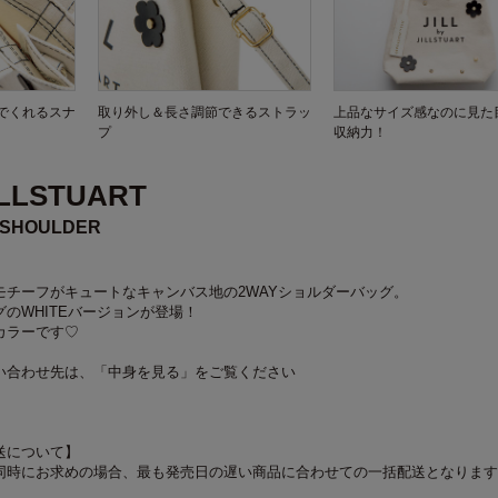
でくれるスナ
取り外し＆長さ調節できるストラッ
上品なサイズ感なのに見た
プ
収納力！
JILLSTUART
 SHOULDER
モチーフがキュートなキャンバス地の2WAYショルダーバッグ。
のWHITEバージョンが登場！
カラーです♡
い合わせ先は、「中身を見る」をご覧ください
送について】
同時にお求めの場合、最も発売日の遅い商品に合わせての一括配送となります