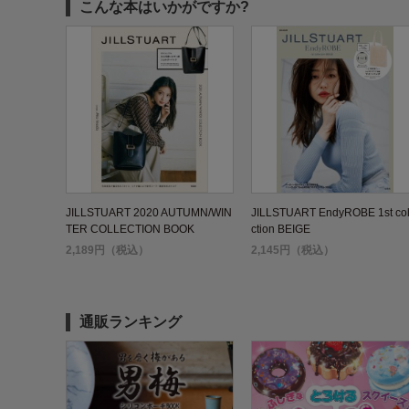
こんな本はいかがですか?
JILLSTUART 2020 AUTUMN/WIN
JILLSTUART EndyROBE 1st col
TER COLLECTION BOOK
ction BEIGE
2,189円（税込）
2,145円（税込）
通販ランキング