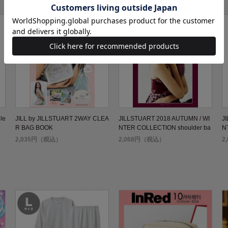
le
JILL by JILLSTUART 2WAY CLEA
JILLSTUART 2018 AUTUMN / WI
J
R BAG BOOK
NTER COLLECTION shoulder ba
N
g
2,035円（税込）
2,068円（税込）
2