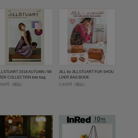
ILLSTUART 2018 AUTUMN / WI
JILL by JILLSTUART FUR SHOU
TER COLLECTION tote bag
LDER BAG BOOK
,068円（税込）
2,420円（税込）