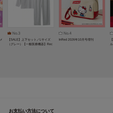
No.3
No.4
メ
【SALE】上下セット／Lサイズ
InRed 2026年10月号増刊
【
（グレー）【一般医療機器】Rec
ル
overypro Lab. 疲労回復ウェア 長
O
袖クルーネック・ロングパンツ
お支払い方法について