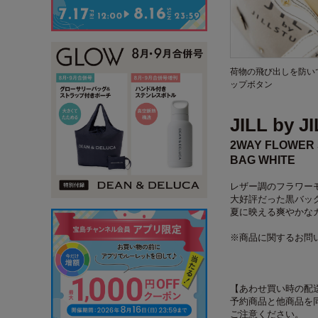
荷物の飛び出しを防い
ップボタン
JILL by 
2WAY FLOWER
BAG WHITE
レザー調のフラワー
大好評だった黒バッグ
夏に映える爽やかな
※商品に関するお問
【あわせ買い時の配
予約商品と他商品を
ご注意ください。