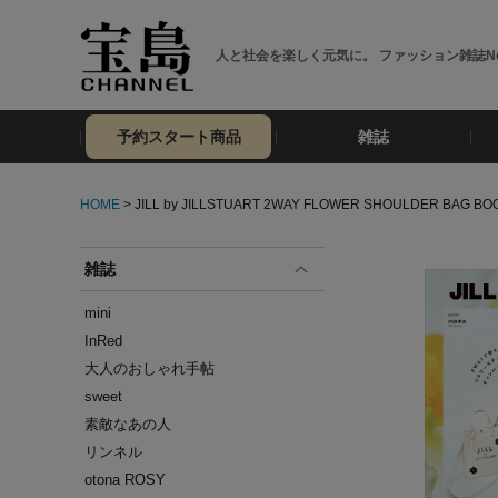
人と社会を楽しく元気に。 ファッション雑誌No
予約スタート商品
雑誌
HOME
> JILL by JILLSTUART 2WAY FLOWER SHOULDER BAG BO
雑誌
mini
InRed
大人のおしゃれ手帖
sweet
素敵なあの人
リンネル
otona ROSY