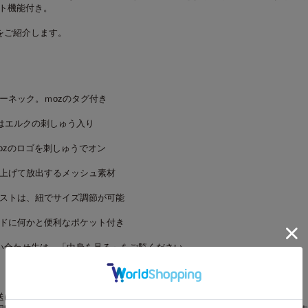
ト機能付き。
をご紹介します。
ーネック。ｍ
oz
のタグ付き
はエルクの刺しゅう入り
oz
のロゴを刺しゅうでオン
上げて放出するメッシュ素材
ストは、紐でサイズ調節が可能
ドに何かと便利なポケット付き
い合わせ先は、「中身を見る」をご覧ください
送について】