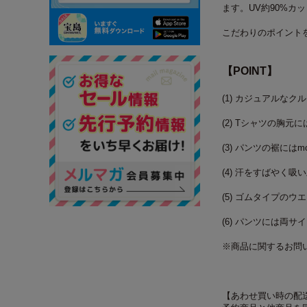
ます。
UV
約
90%
カッ
こだわりのポイント
【
POINT
】
(1)
カジュアルなクル
(2) T
シャツの胸元に
(3)
パンツの裾には
m
(4)
汗をすばやく吸い
(5)
ゴムタイプのウエ
(6)
パンツには両サイ
※商品に関するお問
【あわせ買い時の配