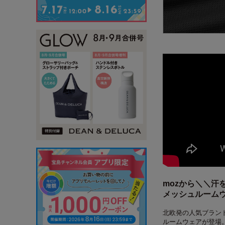
moz
から＼＼汗
メッシュルーム
北欧発の人気ブラン
ルームウェアが登場