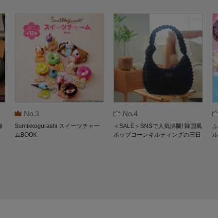
No.3
No.4
梅
Sumikkogurashi スイーツチャー
＜SALE＞SNSで人気沸騰! 韓国風
ふ
ムBOOK
ポップコーンキルティングの三日
ル
月バッグBOOK by THE SCAPE O
F GREEN