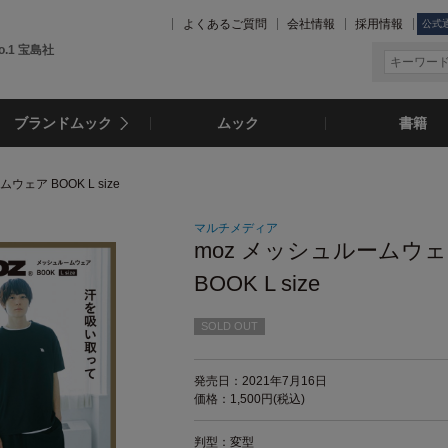
よくあるご質問
会社情報
採用情報
公式
.1 宝島社
ブランドムック
ムック
書籍
ウェア BOOK L size
マルチメディア
moz メッシュルームウ
BOOK L size
SOLD OUT
発売日：2021年7月16日
価格：1,500円(税込)
判型：変型