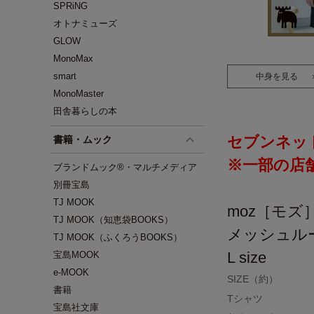
SPRiNG
オトナミューズ
GLOW
MonoMax
smart
中身を見る
MonoMaster
田舎暮らしの本
セブンネッ
書籍・ムック
※一部の店
ブランドムック®・マルチメディア
別冊宝島
TJ MOOK
moz［モズ
TJ MOOK（知恵袋BOOKS）
メッシュル
TJ MOOK（ふくろうBOOKS）
L size
宝島MOOK
e-MOOK
SIZE（約）
書籍
Tシャツ
宝島社文庫