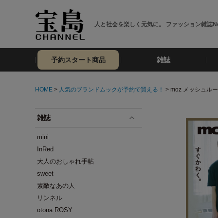
人と社会を楽しく元気に。 ファッション雑誌No
予約スタート商品
雑誌
HOME
>
人気のブランドムックが予約で買える！
> moz メッシュルーム
雑誌
mini
InRed
大人のおしゃれ手帖
sweet
素敵なあの人
リンネル
otona ROSY