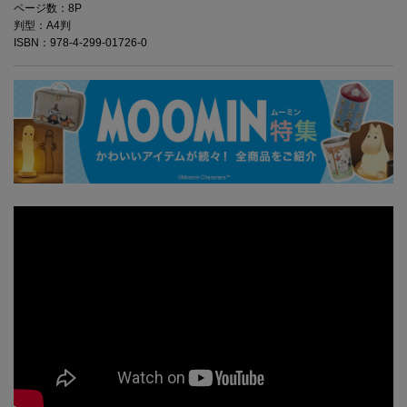
ページ数：8P
判型：A4判
ISBN：978-4-299-01726-0