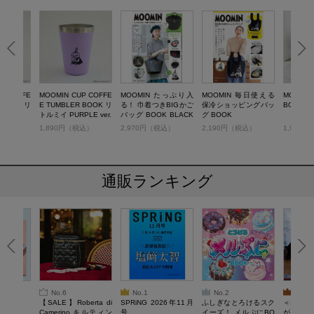
P COFFE
MOOMIN CUP COFFE
MOOMIN たっぷり入
MOOMIN 毎日使える
MOOMIN
 BOOK リ
E TUMBLER BOOK リ
る！ 巾着つきBIGかご
保冷ショッピングバッ
BOOK -L
 ver.
トルミイ PURPLE ver.
バッグ BOOK BLACK
グ BOOK
ver.
税込）
1,890円（税込）
2,970円（税込）
2,190円（税込）
1,980
通販ランキング
No.6
No.1
No.2
No.3
6年9月号
【SALE】Roberta di
SPRiNG 2026年11月
ふしぎなとろけるスク
＜SAL
Camerino キルティン
号
イーズ！ メルぷにBO
がある 