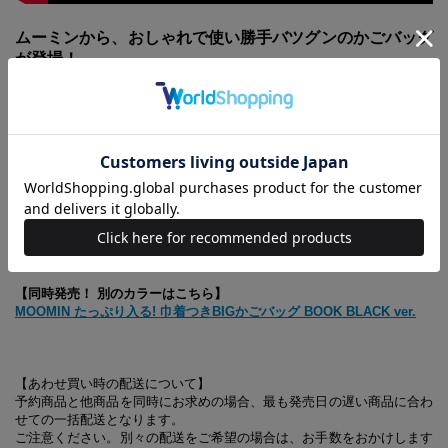
ムーミンから、おしゃれで使い勝手バツグンのかごバッグ
が登場！
大きな丸形の底面でたっぷり入り、巾着カバーつきで中身を隠せて安心
です。どんなコーデにも合わせやすく、自然になじむナチュラルカラー
に、リトルミイのかわいいタグつき。レザー調の持ち手が大人に似合う
高級感を演出してくれます。スマホやパスケースなどの収納に便利な内
ポケットつき。
※商品に関するお問い合わせ先は、「中身を見る」をご覧ください
(C)Moomin Characters™
【同時発売！ 別のカラーはこちら】
MOOMIN たっぷり入る! 巾着つきBIGかごバッグ BOOK BLACK ver.
【あわせ買い時の配送について】
予約商品と他商品を同時にお求めの場合、最も発売日の遅い商品に合わ
せての一括配送となります。
ご注意ください。別々の配送をご希望の場合は、お手数をおかけします