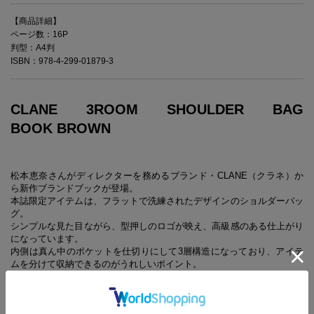
【商品詳細】
ページ数：16P
判型：A4判
ISBN：978-4-299-01879-3
CLANE 3ROOM SHOULDER BAG
BOOK BROWN
松本恵奈さんがディレクターを務めるブランド・CLANE（クラネ）か
ら新作ブランドブックが登場。
本誌限定アイテムは、フラットで洗練されたデザインのショルダーバッ
グ。
シンプルな見た目ながら、型押しのロゴが映え、高級感のある仕上がり
になっています。
内側は真ん中のポケットを仕切りにして3層構造になっており、アイテ
ムを分けて収納できるのがうれしいポイント。
カラーは黒と茶色の二色展開で、二冊同時発売です。
また、誌面には松本恵奈さんが着こなすCLANEの最旬ルックを掲載。
ぜひチェックしてみてください。