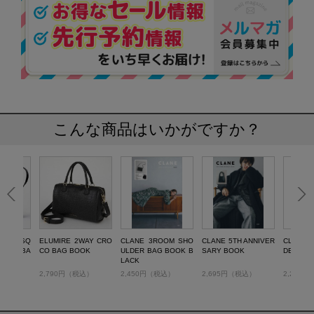
こんな商品はいかがですか？
tte 3層SQ
ELUMIRE 2WAY CRO
CLANE 3ROOM SHO
CLANE 5TH ANNIVER
CLANE 
LDER BA
CO BAG BOOK
ULDER BAG BOOK B
SARY BOOK
DER BA
LACK
税込）
2,790円（税込）
2,450円（税込）
2,695円（税込）
2,288