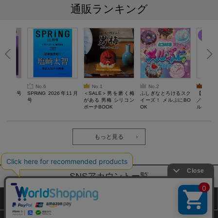
通販ランキング
No.6
No.1
No.2
No.3
26年10月号
SPRiNG 2026年11月
＜SALE＞男を磨く梅
ふしぎなとろけるスク
【SAL
号
がある 男梅 シリコン
イーズ！ メルぷにBO
／Lサ
ポーチBOOK
OK
ル）【一
Recover
労回復ウ
ーネック
ツ
もっと見る
SNSアカウントー覧
サイトマップ
公式通販ご利用ガイド