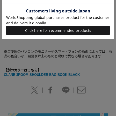
※商品に関するお問い合わせ先は、「中身を見る」をご覧ください
【あわせ買い時の配送について】
予約商品と他商品を同時にお求めの場合、最も発売日の遅い商品に合わ
せての一括配送となります。
ご注意ください。別々の配送をご希望の場合は、お手数をおかけします
が、それぞれ個別にお買い求めください。
※ご使用のパソコンのモニターやスマートフォンの画面によっては、商
品の色合いが、画面表示上のものと現物で異なる場合があります
【別のカラーはこちら】
CLANE 3ROOM SHOULDER BAG BOOK BLACK