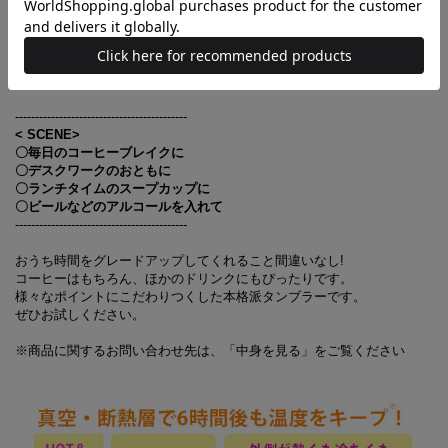
【7】実容量はたっぷり
350mL
実容量は
350mL
とたっぷりと飲み物が入れられるサイズ感になっていま
す。ころんとした見た目もキュート。
-------------------------------------------
-------------------------------------------
< SCENE>
〇毎日のコーヒーブレイクに
〇デスクワークのおともに
〇ランチタイムのスープカップに
〇ビールなどのアルコールを入れて
-------------------------------------------
おうち時間をグレードアップしてくれること間違いなし
!
コーヒーはもちろん、ほかのドリンクにもぴったりです。
様々なポイントにこだわりつくした本格派タンブラーです。
ぜひお試しください。
※商品に関するお問い合わせ先は、「中身を見る」をご覧ください