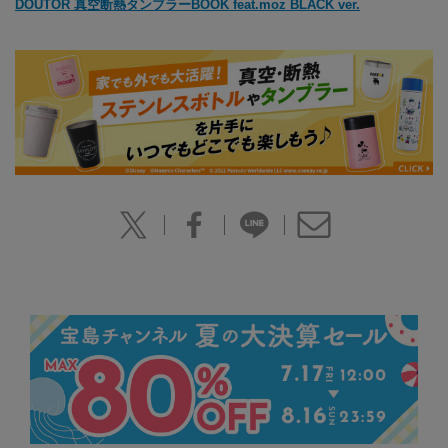
DOUTOR 真空断熱タンブラーBOOK feat.moz BLACK ver.