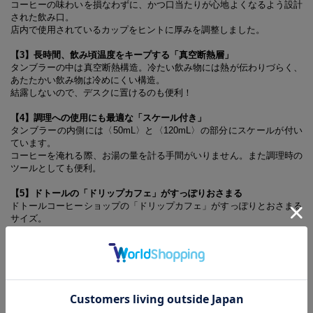
コーヒーの味わいを損なわずに、かつ口当たりが心地よくなるよう設計
された飲み口。
店内で使用されているカップをヒントに厚みを調整しました。
【3】長時間、飲み頃温度をキープする「真空断熱層」
タンブラーの中は真空断熱構造。冷たい飲み物には熱が伝わりづらく、
あたたかい飲み物は冷めにくい構造。
結露しないので、デスクに置けるのも便利
！
【4】調理への使用にも最適な「スケール付き」
タンブラーの内側には
〈50mL〉
と
〈120mL
〉の部分にスケールが付い
ています。
コーヒーを淹れる際、お湯の量を計る手間がいりません。また調理時の
ツールとしても便利。
【5】ドトールの「ドリップカフェ」がすっぽりおさまる
ドトールコーヒーショップの「ドリップカフェ」がすっぽりとおさまる
サイズ。
お湯を注ぐときにドリップバッグが外れてしまうなどのストレスがあり
ません。
【6】どんなシーンにもフィットする「デザイン」
ナチュラルでクリーンなホワイトに、ドトールとモズのロゴが際立つ洗
練されたデザイ ンが特徴。
男女問わず、使いやすいデザインを目指しました。