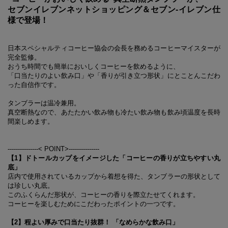
セブンイレブンネットショッピング＆セブン‐イレブン仕
様で登場！
日本スペシャルティコーヒー協会の会長を務めるコーヒーマイスターが
完全監修。
おうち時間でも簡単においしくコーヒーを飲めるように、
「口当たりのよい飲み口」や「香りが引き立つ形状」にとことんこだわ
った自信作です。
タンブラーは温冷兼用。
真空断熱なので、あたたかい飲み物も冷たい飲み物も飲み頃温度を長時
間楽しめます。
---------------< POINT>---------------
【1】ドトールカップをイメージした「コーヒーの香りが立ちやすい丸
底」
店内で使用されているカップから着想を得た、タンブラーの形状として
は珍しい丸底。
このふくらんだ形状が、コーヒーの香りを際立たせてくれます。
コーヒーを楽しむためにこだわったポイントの一つです。
【2】程よい厚みで口当たり抜群
！
「なめらかな飲み口」