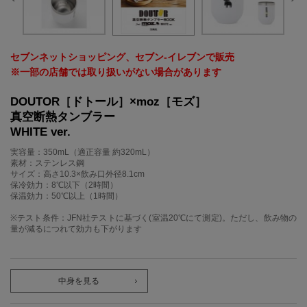
セブンネットショッピング、セブン‐イレブンで販売
※一部の店舗では取り扱いがない場合があります
DOUTOR［ドトール］×moz［モズ］
真空断熱タンブラー
WHITE ver.
実容量：350mL（適正容量 約320mL）
素材：ステンレス鋼
サイズ：高さ10.3×飲み口外径8.1cm
保冷効力：8℃以下（2時間）
保温効力：50℃以上（1時間）
※テスト条件：JFN社テストに基づく(室温20℃にて測定)。ただし、飲み物の
量が減るにつれて効力も下がります
中身を見る