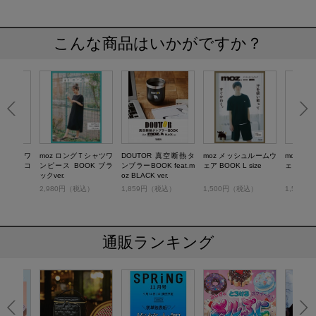
こんな商品はいかがですか？
グＴシャツワ
moz ロングＴシャツワ
DOUTOR 真空断熱タ
moz メッシュルームウ
moz メ
OOK ココ
ンピース BOOK ブラ
ンブラーBOOK feat.m
ェア BOOK L size
ェア BOOK
ックver.
oz BLACK ver.
税込）
2,980円（税込）
1,859円（税込）
1,500円（税込）
1,500
通販ランキング