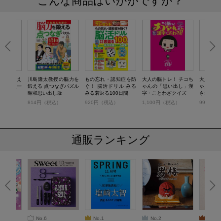
こんな商品はいかがですか？
脳を鍛え
川島隆太教授の脳力を
もの忘れ・認知症を防
大人の脳トレ！ チコち
大人の脳
がき百人一
鍛える 点つなぎパズル
ぐ！ 脳活ドリル みる
ゃんの「思い出し」漢
ゃんの激
昭和思い出し版
みる若返る100日間
字・ことわざクイズ
さがし
税込）
814円（税込）
920円（税込）
1,100円（税込）
990円（
通販ランキング
No.6
No.1
No.2
No.3