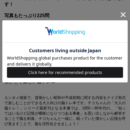
す！
写真もたっぷり225問
Q.
昭和55年ごろの原宿の歩行者天国
派手な服装で踊る若者たちは
「○○○族」？
A．
竹の子族
思い出しと同時に雑学も学べる！
懐かしく楽しい脳トレ本
エンタメ感覚で、昔懐かしい昭和や平成初期に関する内容をクイズ形式
で楽しむことができる大人向けの脳トレ本です。チコちゃんの「大人の
脳トレ！」シリーズ最新刊となる本書では、1950～90年代の、「知っ
てはいるけど記憶が曖昧になりつつある事象」を思い出しながら解答す
ることで脳を刺激。チコちゃんと一緒に、眠っていた懐かしい記憶を呼
び覚ますことで、脳を活性化させましょう！