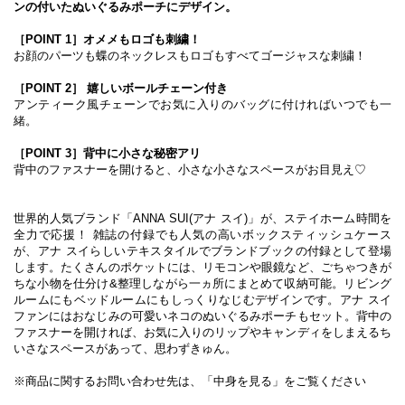
ンの付いたぬいぐるみポーチにデザイン。
［POINT 1］オメメもロゴも刺繍！
お顔のパーツも蝶のネックレスもロゴもすべてゴージャスな刺繍！
［POINT 2］ 嬉しいボールチェーン付き
アンティーク風チェーンでお気に入りのバッグに付ければいつでも一
緒。
［POINT 3］背中に小さな秘密アリ
背中のファスナーを開けると、小さな小さなスペースがお目見え♡
世界的人気ブランド「ANNA SUI(アナ スイ)」が、ステイホーム時間を
全力で応援！ 雑誌の付録でも人気の高いボックスティッシュケース
が、アナ スイらしいテキスタイルでブランドブックの付録として登場
します。たくさんのポケットには、リモコンや眼鏡など、ごちゃつきが
ちな小物を仕分け&整理しながら一ヵ所にまとめて収納可能。リビング
ルームにもベッドルームにもしっくりなじむデザインです。アナ スイ
ファンにはおなじみの可愛いネコのぬいぐるみポーチもセット。背中の
ファスナーを開ければ、お気に入りのリップやキャンディをしまえるち
いさなスペースがあって、思わずきゅん。
※商品に関するお問い合わせ先は、「中身を見る」をご覧ください