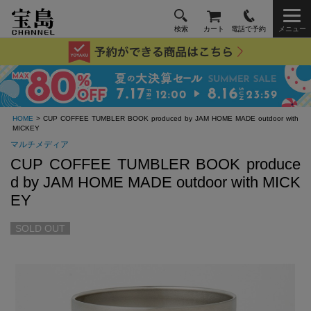
検索
カート
電話で予約
メニュー
HOME
> CUP COFFEE TUMBLER BOOK produced by JAM HOME MADE outdoor with
MICKEY
マルチメディア
CUP COFFEE TUMBLER BOOK produce
d by JAM HOME MADE outdoor with MICK
EY
SOLD OUT