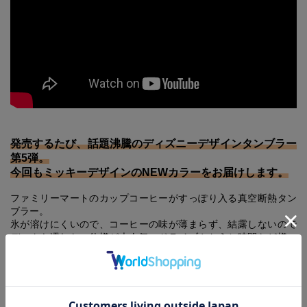
発売するたび、話題沸騰のディズニーデザインタンブラー
第5弾。
今回もミッキーデザインのNEWカラーをお届けします。
ファミリーマートのカップコーヒーがすっぽり入る真空断熱タン
ブラー。
氷が溶けにくいので、コーヒーの味が薄まらず、結露しないので
デスクも濡れない仕様が大人気。ドライブやおうち時間など様々
なシーンで活躍すること間違いなし！
今回のデザインは、ついに待望のプーさんデザインが登場。
はちみつ色のタンブラーが、なんともいえず愛しいカラーです。
また、星空をイメージしたグラデーションカラーも登場。