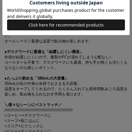
タンブラーの中は真空断熱構造。冷たい飲み物には熱が伝わりづらく、
あたたかい飲み物は冷めにくい構造。
飲みごろ温度が長時間続きます。
●“ホット”も“アイス”もこれひとつ！ 「温冷兼用」
ホットにもアイスにも対応しているので、365日いつでも使える優れモ
ノ。
オールシーズン最適な温度で飲み物が楽しめます。
●デスクワークに最適な「結露しにくい構造」
外側が結露しにくいので、書類やPCが濡れてしまう心配なし♪
コースターも不要で、デスクワークにも最適。持ち手が熱くも冷たくも
ならないのも嬉しいポイント。
●たっぷり飲める「380mLの大容量」
350mLの缶の中身が余裕でおさまる大容量。
温度をキープしてくれるので、たくさん入れても長時間飲みごろ温度を
楽しめ、飲み物を入れなおす手間も省けます。
＼様々なシーンにベストマッチ／
//////////////////////////////////////////////////////////
○コーヒー×デスクワークに
○スープ×朝ごはんに
○ココア×ピクニックに
○ビール×ディナータイムに