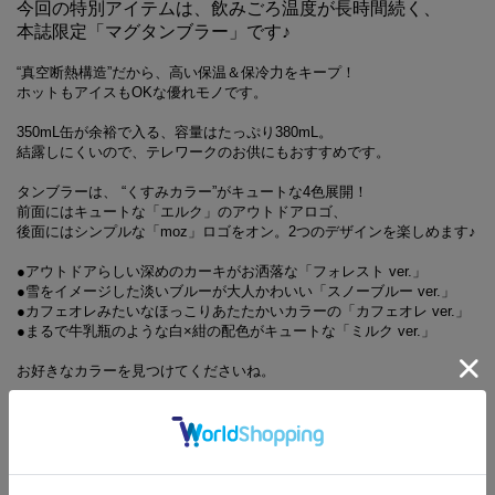
今回の特別アイテムは、飲みごろ温度が長時間続く、
本誌限定「マグタンブラー」です♪
“真空断熱構造”だから、高い保温＆保冷力をキープ！
ホットもアイスもOKな優れモノです。
350mL缶が余裕で入る、容量はたっぷり380mL。
結露しにくいので、テレワークのお供にもおすすめです。
タンブラーは、 “くすみカラー”がキュートな4色展開！
前面にはキュートな「エルク」のアウトドアロゴ、
後面にはシンプルな「moz」ロゴをオン。2つのデザインを楽しめます♪
●アウトドアらしい深めのカーキがお洒落な「フォレスト ver.」
●雪をイメージした淡いブルーが大人かわいい「スノーブルー ver.」
●カフェオレみたいなほっこりあたたかいカラーの「カフェオレ ver.」
●まるで牛乳瓶のような白×紺の配色がキュートな「ミルク ver.」
お好きなカラーを見つけてくださいね。
気になるポイントはこちら。
-------POINT-------
●「真空断熱構造」だから飲みごろ温度を長時間キープ！