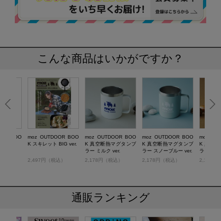
こんな商品はいかがですか？
OOR BOO
moz OUTDOOR BOO
moz OUTDOOR BOO
moz OUTDOOR BOO
moz OU
er.
K スキレット BIG ver.
K 真空断熱マグタンブ
K 真空断熱マグタンブ
K 真空
ラー ミルク ver.
ラー スノーブルー ver.
ラー カフェ
税込）
2,497円（税込）
2,178円（税込）
2,178円（税込）
2,178
通販ランキング