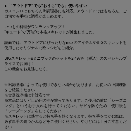
●「“アウトドア”でも“おうち”でも」使いやすい
ガスコンロはもちろんIH調理器にも対応。アウトドアではもちろん、ご
自宅でも手軽に調理が楽しめます。
いつもの料理がワンランクアップ！
“キュート”で“万能”な本格スキレットが誕生しました。
誌面では、アウトドアにぴったりなmozのアイテムやBIGスキレットを
使用したオリジナル北欧レシピをご紹介。
BIGスキレット&ミニブックのセットを2,497円（税込）のスペシャルプ
ライスでお届け！
この機会をお見逃しなく。
※IH調理器によっては使用できない場合があります。お使いのIH調理器
をご確認ください
※食器洗浄機は非対応です
※本品にはサビ止め用の油が塗ってあります。ご使用の前に「シーズニ
ング」というお手入れを行ってください。サビを防ぐため、使用後も
「シーズニング」をしてください
※スキレットは熱すると持ち手も熱くなります。持ち手をつかむ際は、
必ず厚手の鍋つかみなどをご使用ください。やけどには十分ご注意くだ
さい