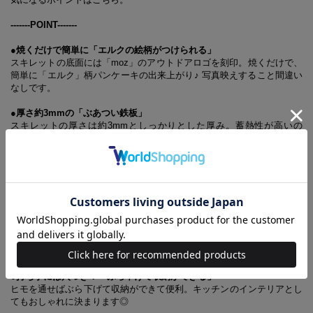
-------POINT-------
●焼くだけで簡単に「エルクの絵柄がつけられる」
スキレットの底面には「moz」のアウトドアロゴを刻印。焼くだけで、
簡単に「エルク」柄パンケーキの出来上がり♪ 写真映えすること間違い
なしです。
●厚さ約3mmの「ぶあつい鉄板」
スキレットの厚さは約3mmとしっかりとした厚み。蓄熱性が高いの
で、お肉などの食材をジューシーに焼き上げることができます。
●“焼く”も“煮込む”もこれひとつ！ 「万能調理ツール」
焼き料理はもちろん、保温性が高いので煮込み料理にも最適。そのまま
食卓に出せば、あたたかい料理を長時間楽しめます。 ※鍋敷き・鍋つ
かみをご使用ください
●スキレットの両サイドには「便利な注ぎ口つき」
ソースを作った際や、お肉を焼いたときの油を捨てたいときに便利な注
ぎ口つきです。
●持ち手には穴つき！「ぶら下げて収納ができる」
ヒモを通せばぶら下げて収納ができて便利。キッチンのインテリアとし
てもおしゃれに決まります◎