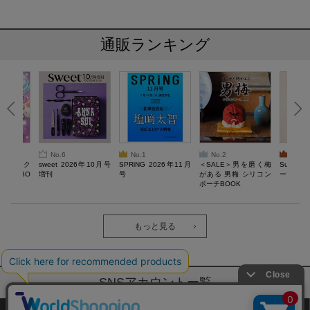
通販ランキング
No.6
No.1
No.2
No.3
ろけるスク
sweet 2026年10月号
SPRiNG 2026年11月
＜SALE＞男を磨く梅
Sumikko
ルぷにBO
増刊
号
がある 男梅 シリコン
ーツチャ
ポーチBOOK
もっと見る
SNSアカウントー覧