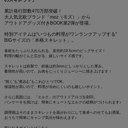
累計発行部数470万部突破！
大人気北欧ブランド「moz（モズ）」から
アウトドアグッズ付きBOOK第2弾が登場。
特別アイテムは“いつもの料理がワンランクアップする”
BIGサイズの「本格スキレット」。
食材をたっぷり入れられる、直径約19.5cmのビッグサイズ！
料理の幅がぐんと広がる、嬉しいサイズ感です。
スキレットは鉄製で、鉄板は約3mmとしっかりとした厚み。
蓄熱性が高いので、お肉をじっくりジューシーに焼き上げます！
“焼く”も“煮込む”もこれひとつでOK。
保温性が高いので、料理が冷めにくいのも嬉しいポイント。
さらに底面には、「エルク」のアウトドアロゴを刻印。
パンケーキを焼けば、簡単にキュートなエルクの絵柄がつけられます♪
調理後はそのままスキレットを器がわりにして食卓へのせてもお洒落。
おうちで簡単にキャンプ気分が味わえます♪
気になるポイントはこちら。