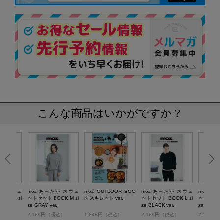
こんな商品はいかがですか？
たか スウェ
moz あったか スウェ
moz OUTDOOR BOO
moz あったか スウェ
moz あ
OK L si
ットセット BOOK M si
K スキレット ver.
ットセット BOOK L si
ットセット 
r.
ze GRAY ver.
ze BLACK ver.
ze GRAY 
税込）
2,189円（税込）
1,848円（税込）
2,189円（税込）
2,189