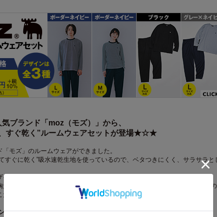
気ブランド「moz（モズ）」から、
、すぐ乾く”ルームウェアセットが登場★☆★
ド「モズ」のルームウェアができました。
してすぐに乾く”吸水速乾生地を使っているので、ベタつきにくく、サラサラと
ザインで、男女兼用なのも嬉しいポイント。
胸元にあしらったエルクの刺しゅうや、紐でサイズ調節が可能なゴムタイプの
こだわったルームウェアになっています。
ントをご紹介...*.*.*...