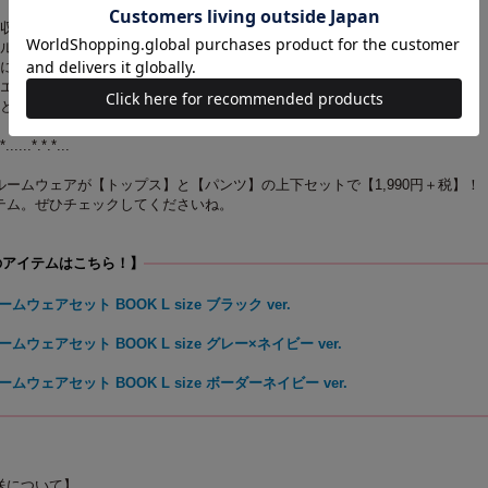
吸収してすぐに乾く、吸水速乾生地を採用
ルーネック。mozのタグ付き
元にはエルクの刺しゅう入り
ウエストは、紐でサイズ調節が可能
かと便利なポケット付き
*......*.*.*...
ームウェアが【トップス】と【パンツ】の上下セットで【1,990円＋税】！
テム。ぜひチェックしてくださいね。
のアイテムはこちら！】
ムウェアセット BOOK L size ブラック ver.
ームウェアセット BOOK L size グレー×ネイビー ver.
ームウェアセット BOOK L size ボーダーネイビー ver.
送について】