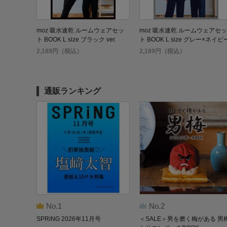
moz 吸水速乾 ルームウェアセッ
moz 吸水速乾 ルームウェアセッ
ト BOOK L size ブラック ver.
ト BOOK L size グレー×ネイビ
ver.
2,189円（税込）
2,189円（税込）
通販ランキング
No.1
No.2
SPRiNG 2026年11月号
＜SALE＞男を磨く梅がある 男