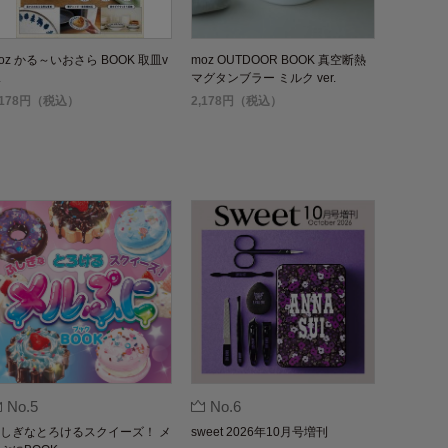
oz かる～いおさら BOOK 取皿v
moz OUTDOOR BOOK 真空断熱
.
マグタンブラー ミルク ver.
,178円（税込）
2,178円（税込）
No.5
No.6
しぎなとろけるスクイーズ！ メ
sweet 2026年10月号増刊