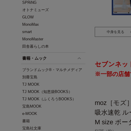
SPRiNG
オトナミューズ
GLOW
MonoMax
smart
中身を見る
MonoMaster
田舎暮らしの本
書籍・ムック
セブンネッ
ブランドムック®・マルチメディア
※一部の店舗
別冊宝島
TJ MOOK
TJ MOOK（知恵袋BOOKS）
TJ MOOK（ふくろうBOOKS）
moz［モズ
宝島MOOK
吸水速乾 
e-MOOK
M size 
書籍
宝島社文庫