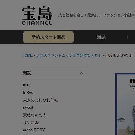
人と社会を楽しく元気に。 ファッション雑誌No
予約スタート商品
雑誌
HOME
>
人気のブランドムックが予約で買える！
> moz 吸水速乾 ル
雑誌
mini
InRed
大人のおしゃれ手帖
sweet
素敵なあの人
リンネル
otona ROSY