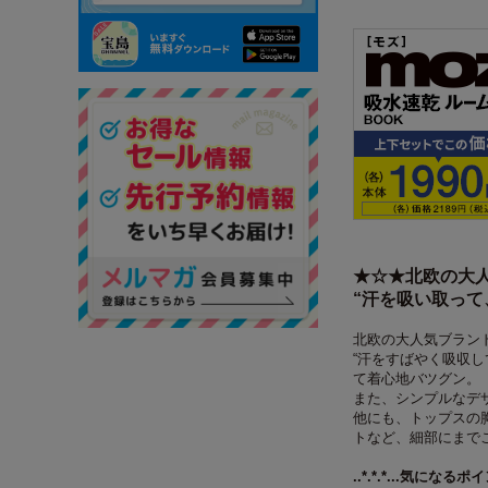
★☆★北欧の大人
“汗を吸い取って
北欧の大人気ブラン
“汗をすばやく吸収
て着心地バツグン。
また、シンプルなデ
他にも、トップスの
トなど、細部にまで
..*.*.*...気になるポイ