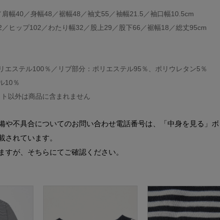
肩幅40／身幅48／裾幅48／袖丈55／袖幅21.5／袖口幅10.5cm
／ヒップ102／わたり幅32／股上29／股下66／裾幅18／総丈95cm
ポリエステル100％／リブ部分：ポリエステル95％、ポリウレタン5％
ル10％
ット以外は商品に含まれません
備や不具合についてのお問い合わせ電話番号は、「中身を見る」ボ
載されています。
ますが、そちらにてご確認ください。