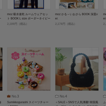
moz 吸水速乾 ルームウェアセッ
moz かる～いおさら BOOK 深皿v
m
ー
ト BOOK L size ボーダーネイビー
er.
er
ver.
2,189円（税込）
2,178円（税込）
2
No.3
No.4
梅
Sumikkogurashi スイーツチャー
＜SALE＞SNSで人気沸騰! 韓国風
ふ