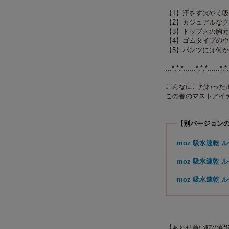
【1】汗をすばやく
【2】カジュアルなク
【3】トップスの胸
【4】ゴムタイプの
【5】パンツには何
...*.*.*......*.*.*......*.*.
こんなにこだわったル
この春のマストアイ
【別バージョン
moz 吸水速乾 ルー
moz 吸水速乾 ル
moz 吸水速乾 ル
【あわせ買い時の配