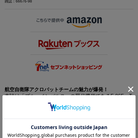
雑誌：66676-98
航空自衛隊アクロバットチームの魅力が爆発！
本誌は「ブルーインパルス」の歴代機種であるF-86F、T-
2、T-4の3機が作れるリアルなペーパークラフト付きで
す。
作り方と切り取ってそのまま使える台紙を収録するほか、
ブルーインパルスの機体、結成から現在までの歴史、主要
展示飛行課目など、ブルーインパルスの軌跡を徹底解説し
ます。