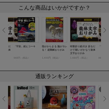
こんな商品はいかがですか？
き 折るだ
「宇宙」紙ヒコーキ
指がからまる 脳がヨレ
特製折り紙付き 折るだ
「宇宙」
かなう龍体
る！ 超難解おりがみ
けで願いがかなう龍体
文字おりがみ
税込）
968円（税込）
1,650円（税込）
1,694円（税込）
968円（
通販ランキング