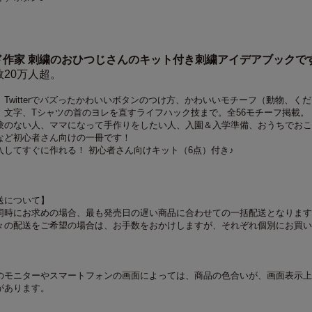
ド作家 刺繍のおひつじさんのキット付き刺繍アイデアブックで
数20万人超。
Twitterでバズったかわいいボタンのつけ方、かわいいモチーフ（動物、く
.）、文字、Tシャツの首のヨレを直すライフハック技まで。全56モチーフ掲載。
験のない人、ママになって手作りをしたい人、入園＆入学準備、おうちでおこ
など初心者さん向けの一冊です！
入してすぐに作れる！ 初心者さん向けキット（6点）付き♪
送について】
同時にお求めの場合、最も発売日の遅い商品に合わせての一括配送となります
々の配送をご希望の場合は、お手数をおかけしますが、それぞれ個別にお買い
のモニターやスマートフォンの画面によっては、商品の色合いが、画面表示上
があります。