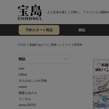
人と社会を楽しく元気に。 ファッション雑誌No
予約スタート商品
雑誌
HOME
> 刺繍のおひつじ 簡単ハンドメイドBOOK
雑誌
mini
InRed
大人のおしゃれ手帖
sweet
素敵なあの人
リンネル
otona ROSY