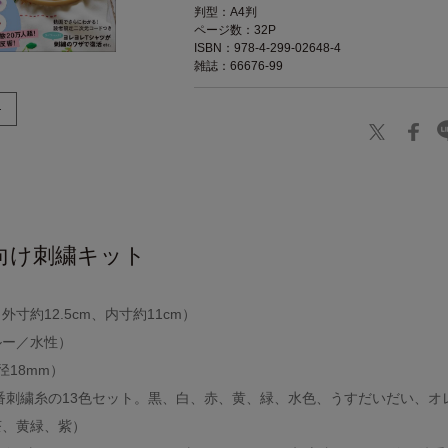
判型：A4判
ページ数：32P
ISBN：978-4-299-02648-4
雑誌：66676-99
向け刺繍キット
寸約12.5cm、内寸約11cm）
ルー／水性）
径18mm）
5番刺繍糸の13色セット。黒、白、赤、黄、緑、水色、うすだいだい、オ
茶、黄緑、紫）