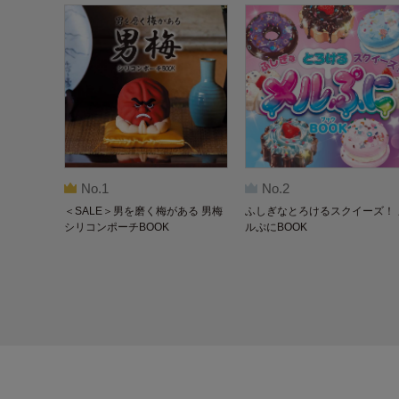
No.1
No.2
＜SALE＞男を磨く梅がある 男梅
ふしぎなとろけるスクイーズ！ 
シリコンポーチBOOK
ルぷにBOOK