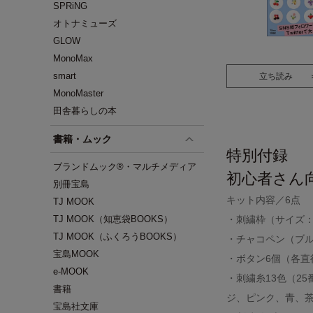
SPRiNG
オトナミューズ
GLOW
MonoMax
smart
立ち読み
MonoMaster
田舎暮らしの本
書籍・ムック
特別付録
ブランドムック®・マルチメディア
初心者さん
別冊宝島
キット内容／6点
TJ MOOK
TJ MOOK（知恵袋BOOKS）
・刺繍枠（サイズ：外
TJ MOOK（ふくろうBOOKS）
・チャコペン（ブ
宝島MOOK
・ボタン6個（各直
e-MOOK
・刺繍糸13色（2
書籍
ジ、ピンク、青、
宝島社文庫