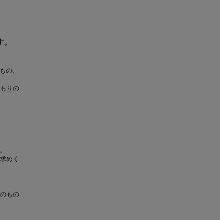
す。
だもの、
もりの
。
求めく
のもの