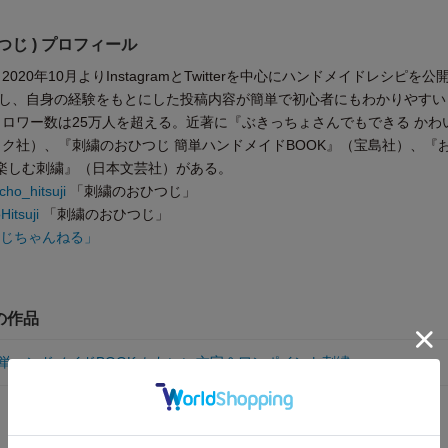
つじ ) プロフィール
20年10月よりInstagramとTwitterを中心にハンドメイドレシピを公
称し、自身の経験をもとにした投稿内容が簡単で初心者にもわかりやすい
ォロワー数は25万人を超える。近著に『ぶきっちょさんでもできる かわ
ク社）、『刺繍のおひつじ 簡単ハンドメイドBOOK』（宝島社）、『
で楽しむ刺繍』（日本文芸社）がある。
ho_hitsuji
「刺繍のおひつじ」
itsuji
「刺繍のおひつじ」
じちゃんねる」
の作品
単ハンドメイドBOOK かわいい文字＆ワンポイント刺繍