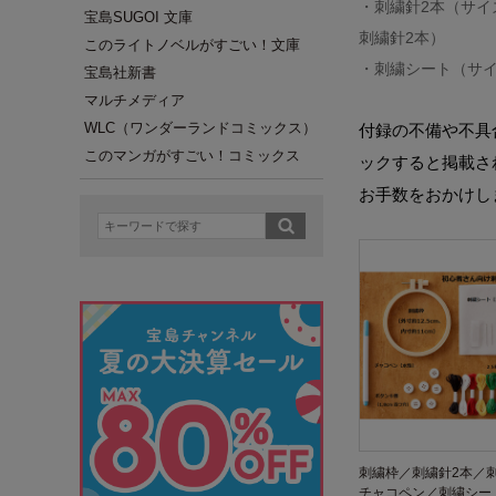
・刺繍針2本（サイズ
宝島SUGOI 文庫
刺繍針2本）
このライトノベルがすごい！文庫
・刺繍シート（サイズ
宝島社新書
マルチメディア
WLC（ワンダーランドコミックス）
付録の不備や不具
このマンガがすごい！コミックス
ックすると掲載さ
お手数をおかけし
刺繍枠／刺繍針2本／刺
チャコペン／刺繍シー