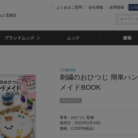
よくあるご質問
会社情報
採用情報
公式
.1 宝島社
ブランドムック
ムック
書籍
TJ MOOK
刺繍のおひつじ 簡単ハ
メイドBOOK
SOLD OUT
著者：おひつじ 監修
発売日：2022年2月14日
価格：2,200円(税込)