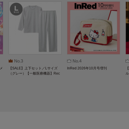
No.3
No.4
メ
【SALE】上下セット／Lサイズ
InRed 2026年10月号増刊
【
（グレー）【一般医療機器】Rec
ル
overypro Lab. 疲労回復ウェア 長
O
袖クルーネック・ロングパンツ