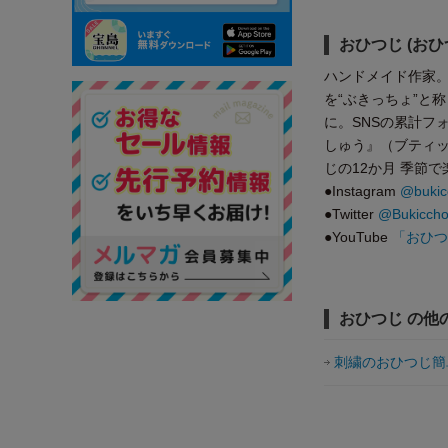
おひつじ (おひ
ハンドメイド作家。20
を“ぶきっちょ”と
に。SNSの累計フ
しゅう』（ブティッ
じの12か月 季節
●Instagram
@bukicc
●Twitter
@BukicchoH
●YouTube
「おひつ
おひつじ の他
刺繍のおひつじ簡