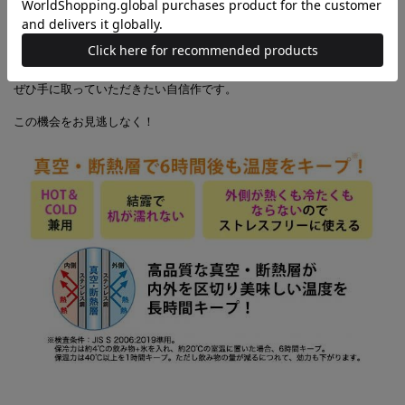
いちご大図鑑、いちごSweetsリスト、
「Afternoon Tea LIVING」のいちご柄アイテム紹介まで、
いちごにまつわる情報がたっぷり。
大人になっても“いちご”が好きなアナタへ、
ぜひ手に取っていただきたい自信作です。
この機会をお見逃しなく！