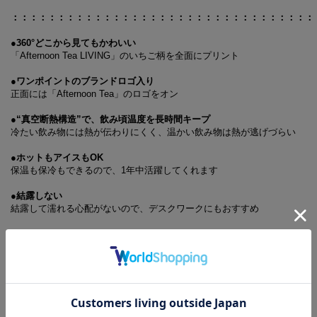
：：：：：：：：：：：：：：：：：：：：：：：：：：：：：：：：：
●360°どこから見てもかわいい
「Afternoon Tea LIVING」のいちご柄を全面にプリント
●ワンポイントのブランドロゴ入り
正面には「Afternoon Tea」のロゴをオン
●“真空断熱構造”で、飲み頃温度を長時間キープ
冷たい飲み物には熱が伝わりにくく、温かい飲み物は熱が逃げづらい
●ホットもアイスもOK
保温も保冷もできるので、1年中活躍してくれます
●結露しない
結露して濡れる心配がないので、デスクワークにもおすすめ
：：：：：：：：：：：：：：：：：：：：：：：：：：：：：：：：：
会社でのブレイクタイムや、休日のピクニックなど、
さまざまなシーンに使えて便利！
毎日のおともにおすすめです。
ミニブックには、いちご好きな著名人のインタビューから、