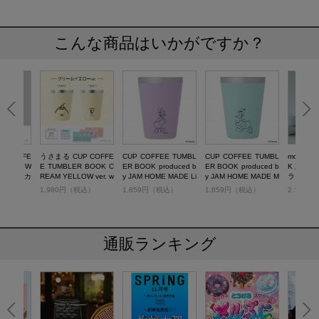
こんな商品はいかがですか？
 COFFE
うさまる CUP COFFE
CUP COFFEE TUMBL
CUP COFFEE TUMBL
moz OU
 BOOK W
E TUMBLER BOOK C
ER BOOK produced b
ER BOOK produced b
K 真空
ith MINIカ
REAM YELLOW ver. w
y JAM HOME MADE Li
y JAM HOME MADE M
ラー ミルク
ブリディ
ith MINIカレンダー ス
lac with DAISY
int Green with DONAL
税込）
1,980円（税込）
1,859円（税込）
1,859円（税込）
2,178
イート
D
通販ランキング