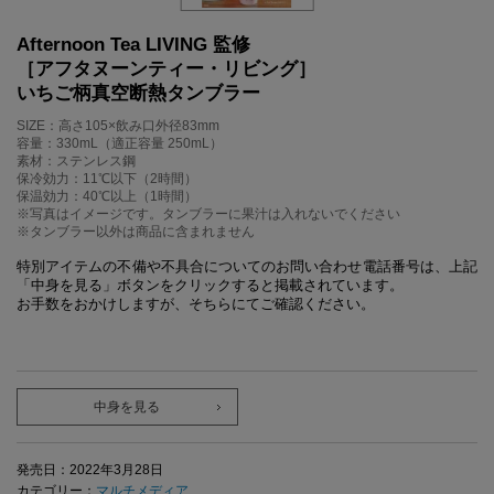
Afternoon Tea LIVING 監修
［アフタヌーンティー・リビング］
いちご柄真空断熱タンブラー
SIZE：高さ105×飲み口外径83mm
容量：330mL（適正容量 250mL）
素材：ステンレス鋼
保冷効力：11℃以下（2時間）
保温効力：40℃以上（1時間）
※写真はイメージです。タンブラーに果汁は入れないでください
※タンブラー以外は商品に含まれません
特別アイテムの不備や不具合についてのお問い合わせ電話番号は、上記
「中身を見る」ボタンをクリックすると掲載されています。
お手数をおかけしますが、そちらにてご確認ください。
中身を見る
発売日：2022年3月28日
カテゴリー：
マルチメディア