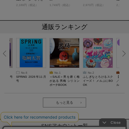
ver.
税込）
2,189円（税込）
1,749円（税込）
2,970円（税込）
2,189
通販ランキング
No.6
No.1
No.2
No.3
26年10月号
SPRiNG 2026年11月
＜SALE＞男を磨く梅
ふしぎなとろけるスク
【SAL
号
がある 男梅 シリコン
イーズ！ メルぷにBO
／Lサ
ポーチBOOK
OK
ル）【一
Recover
労回復ウ
ーネック
ツ
もっと見る
SNSアカウントー覧