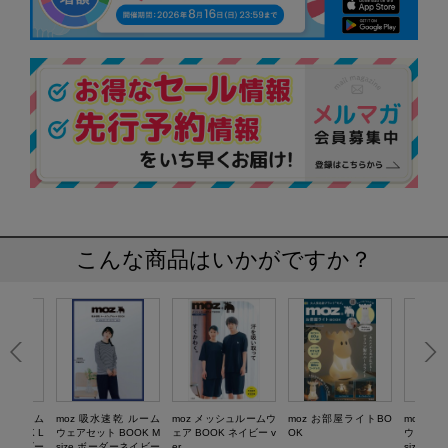
こんな商品はいかがですか？
速乾 ルーム
moz 吸水速乾 ルーム
moz メッシュルームウ
moz お部屋ライトBO
moz 吸
BOOK L
ウェアセット BOOK M
ェア BOOK ネイビー v
OK
ウェアセッ
ダーネイビー
size ボーダーネイビー
er.
size ブラ