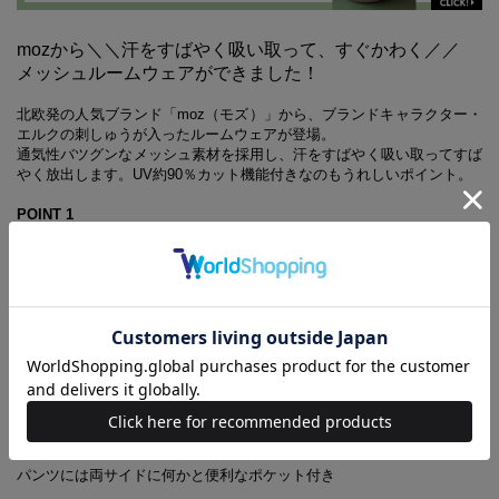
mozから＼＼汗をすばやく吸い取って、すぐかわく／／
メッシュルームウェアができました！
北欧発の人気ブランド「moz（モズ）」から、ブランドキャラクター・
エルクの刺しゅうが入ったルームウェアが登場。
通気性バツグンなメッシュ素材を採用し、汗をすばやく吸い取ってすば
やく放出します。UV約90％カット機能付きなのもうれしいポイント。
POINT 1
カジュアルなクルーネック。ｍozのタグ付き
POINT 2
Tシャツの胸元にはエルクの刺しゅう入り
POINT 3
汗をすばやく吸い上げて放出するメッシュ素材
POINT 4
ゴムタイプのウエストは、紐でサイズ調節が可能
POINT 5
パンツには両サイドに何かと便利なポケット付き