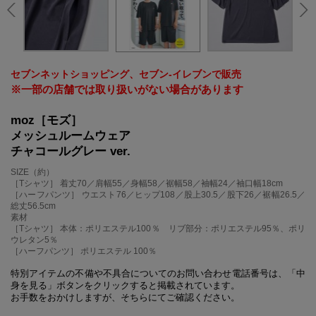
セブンネットショッピング、セブン‐イレブンで販売
※一部の店舗では取り扱いがない場合があります
moz［モズ］
メッシュルームウェア
チャコールグレー ver.
SIZE（約）
［Tシャツ］ 着丈70／肩幅55／身幅58／裾幅58／袖幅24／袖口幅18cm
［ハーフパンツ］ ウエスト76／ヒップ108／股上30.5／股下26／裾幅26.5／
総丈56.5cm
素材
［Tシャツ］ 本体：ポリエステル100％ リブ部分：ポリエステル95％、ポリ
ウレタン5％
［ハーフパンツ］ ポリエステル 100％
特別アイテムの不備や不具合についてのお問い合わせ電話番号は、「中
身を見る」ボタンをクリックすると掲載されています。
お手数をおかけしますが、そちらにてご確認ください。