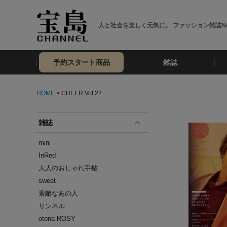
人と社会を楽しく元気に。 ファッション雑誌No
予約スタート商品
雑誌
HOME
> CHEER Vol.22
雑誌
mini
InRed
大人のおしゃれ手帖
sweet
素敵なあの人
リンネル
otona ROSY