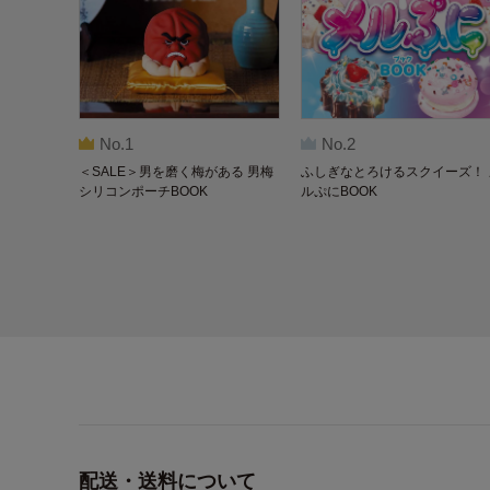
No.1
No.2
＜SALE＞男を磨く梅がある 男梅
ふしぎなとろけるスクイーズ！ 
シリコンポーチBOOK
ルぷにBOOK
配送・送料について