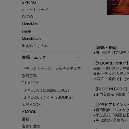
SPRiNG
オトナミューズ
GLOW
MonoMax
smart
MonoMaster
田舎暮らしの本
【表紙・巻頭】
●田中樹 SixTONE
書籍・ムック
【9 BOARD PINUP
表面＝伊野尾慧／中
ブランドムック®・マルチメディア
裏面＝佐々木大光／
別冊宝島
※表面・裏面それぞ
TJ MOOK
【BOOK IN BOOK】
TJ MOOK（知恵袋BOOKS）
●正門良規＆小島健『関
TJ MOOK（ふくろうBOOKS）
宝島MOOK
【グラビア＆インタ
●岩田剛典『バスカ
e-MOOK
●小芝風花『映画 
書籍
●芦田愛菜×高橋恭
宝島社文庫