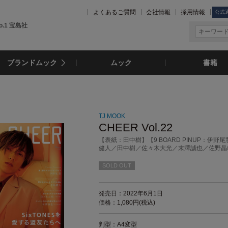
よくあるご質問
会社情報
採用情報
公式
.1 宝島社
ブランドムック
ムック
書籍
TJ MOOK
CHEER Vol.22
【表紙：田中樹】【9 BOARD PINUP：伊野
健人／田中樹／佐々木大光／末澤誠也／佐野晶
SOLD OUT
発売日：2022年6月1日
価格：1,080円(税込)
判型：A4変型