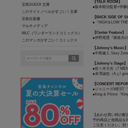
【TALK ROOM】
宝島SUGOI 文庫
●阪本順治監督×伊
このライトノベルがすごい！文庫
【BACK SIDE OF 
宝島社新書
●『HiGH＆LOW T
マルチメディア
【Center Feature】
WLC（ワンダーランドコミックス）
●伊野尾慧『家政夫
このマンガがすごい！コミックス
【Johnny’s Music】
●中島健人 Sexy Z
【Johnny’s Stage】
●佐々木大光（7 M
●末澤誠也（Aぇ! gro
【CONCERT REPO
●ジャニーズWEST『ジャニ
●King & Prince『Ki
【あわせ買い時の配
予約商品と他商品を
ご注意ください。別