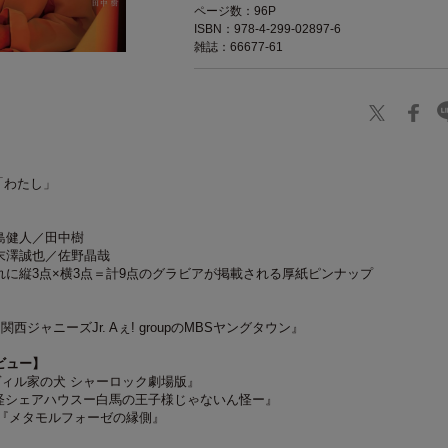
ページ数：96P
ISBN：978-4-299-02897-6
雑誌：66677-61
S「わたし」
】
島健人／田中樹
末澤誠也／佐野晶哉
れに縦3点×横3点＝計9点のグラビアが掲載される厚紙ピンナップ
西ジャニーズJr. Aぇ! groupのMBSヤングタウン』
ビュー】
ヴィル家の犬 シャーロック劇場版』
妖怪シェアハウスー白馬の王子様じゃないん怪ー』
平『メタモルフォーゼの縁側』