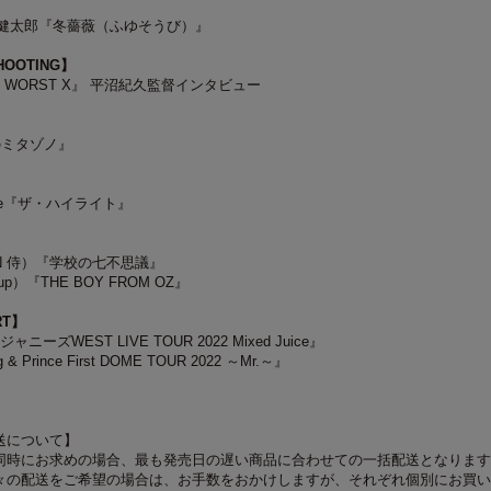
藤健太郎『冬薔薇（ふゆそうび）』
SHOOTING】
HE WORST X』 平沼紀久監督インタビュー
のミタゾノ』
one『ザ・ハイライト』
EN 侍）『学校の七不思議』
up）『THE BOY FROM OZ』
RT】
ーズWEST LIVE TOUR 2022 Mixed Juice』
ng & Prince First DOME TOUR 2022 ～Mr.～』
送について】
同時にお求めの場合、最も発売日の遅い商品に合わせての一括配送となります
々の配送をご希望の場合は、お手数をおかけしますが、それぞれ個別にお買い