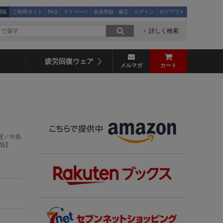
通販
ご利用ガイド
FAQ
マイページ
会員登録・修正
ログイン
ログアウト
詳しく検索
疲労回復ウェア
メルマガ
カート
尾慧／中島
哉】