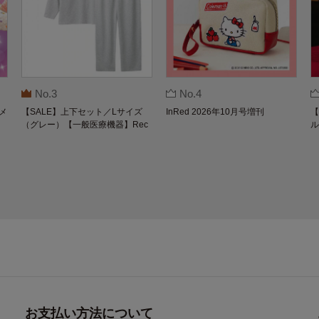
No.3
No.4
メ
【SALE】上下セット／Lサイズ
InRed 2026年10月号増刊
【
（グレー）【一般医療機器】Rec
ル
overypro Lab. 疲労回復ウェア 長
O
袖クルーネック・ロングパンツ
お支払い方法について