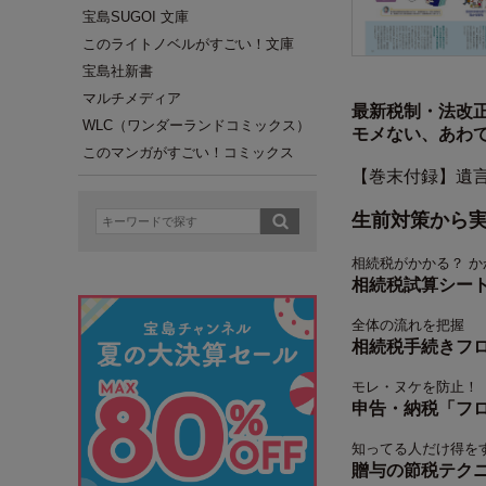
宝島SUGOI 文庫
このライトノベルがすごい！文庫
宝島社新書
マルチメディア
最新税制・法改
WLC（ワンダーランドコミックス）
モメない、あわ
このマンガがすごい！コミックス
【巻末付録】遺
生前対策から
相続税がかかる？ か
相続税試算シー
全体の流れを把握
相続税手続きフ
モレ・ヌケを防止！
申告・納税「フ
知ってる人だけ得を
贈与の節税テク