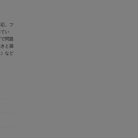
対応。フ
得てい
プで問題
続きと届
社）など