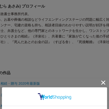
むら あさみ) プロフィール
行政書士事務所代表。
め、お墓や葬儀の相談などライフエンディングステージの問題に幅広く
ランナー、宅建の資格も持ち、相談者目線のわかりやすい説明が好評を
書士、弁護士など、他の専門家とのネットワークを生かし、ワンストッ
おひとりさまの相続』（洋泉社）、共著書に『家族が亡くなった後の手
メ社）、『死んだあとのお金の話』（すばる舎）、『死後離婚』（洋泉
他の作品
相続・贈与 2020年最新版
っきにわかる！ 相続・贈与 最新版
相続・贈与 令和5年度 改正対応版