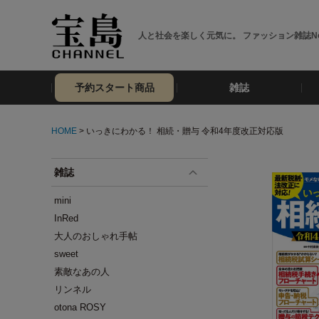
人と社会を楽しく元気に。 ファッション雑誌No
予約スタート商品
雑誌
HOME
> いっきにわかる！ 相続・贈与 令和4年度改正対応版
雑誌
mini
InRed
大人のおしゃれ手帖
sweet
素敵なあの人
リンネル
otona ROSY