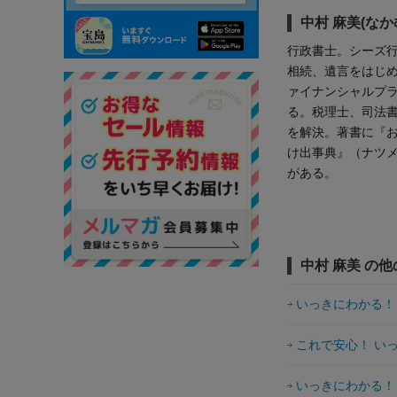
中村 麻美(なか
行政書士。シーズ
相続、遺言をはじ
ァイナンシャルプ
る。税理士、司法
を解決。著書に『
け出事典』（ナツ
がある。
中村 麻美 の
いっきにわかる！ 
これで安心！ い
いっきにわかる！ 