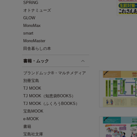
SPRiNG
オトナミューズ
GLOW
MonoMax
smart
MonoMaster
田舎暮らしの本
書籍・ムック
ブランドムック®・マルチメディア
別冊宝島
TJ MOOK
TJ MOOK（知恵袋BOOKS）
TJ MOOK（ふくろうBOOKS）
宝島MOOK
e-MOOK
書籍
宝島社文庫