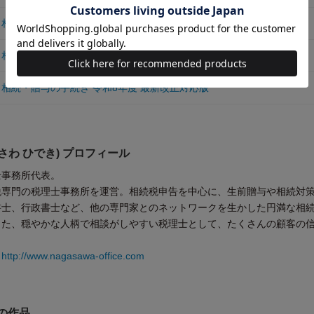
相続・贈与 令和6年度 改正対応版
相続・贈与 令和7年度 改正対応版
 相続・贈与の手続き 令和8年度 最新改正対応版
さわ ひでき) プロフィール
士事務所代表。
税専門の税理士事務所を運営。相続税申告を中心に、生前贈与や相続対
書士、行政書士など、他の専門家とのネットワークを生かした円満な相
また、穏やかな人柄で相談がしやすい税理士として、たくさんの顧客の
ト
http://www.nagasawa-office.com
他の作品