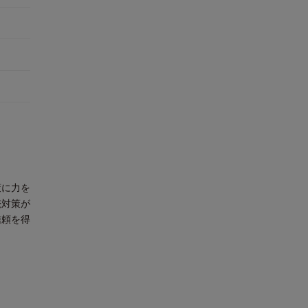
策に力を
続対策が
信頼を得