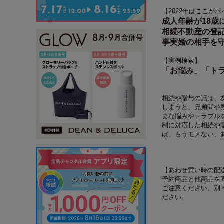
【2022年はここが
成人年齢が18歳
相続不動産の登
事実婚の相手を
【実例検索】
「お悩み」「ト
相続や贈与の話は、
しまうと、兄弟間や
まな悩みやトラブル
制に対応した相続や
ば、もうモメない、
【あわせ買い時の配
予約商品と他商品を
ご注意ください。別
ださい。