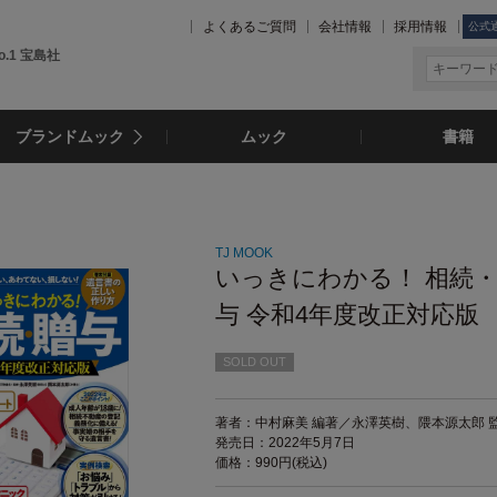
よくあるご質問
会社情報
採用情報
公式
.1 宝島社
ブランドムック
ムック
書籍
TJ MOOK
いっきにわかる！ 相続
与 令和4年度改正対応版
SOLD OUT
著者：中村麻美 編著／永澤英樹、隈本源太郎 
発売日：2022年5月7日
価格：990円(税込)