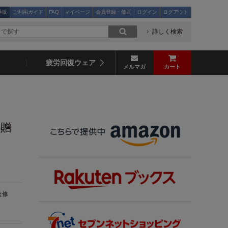
通販
ご利用ガイド
FAQ
マイページ
会員登録・修正
ログイン
ログアウト
詳しく検索
疲労回復ウェア
メルマガ
カート
・贈
監修