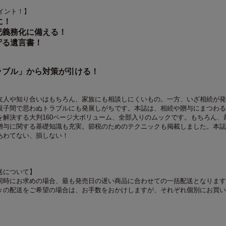
ポイント！】
に！
記義務化に備える！
守る遺言書！
ラブル」から対策が引ける！
友人や知り合いはもちろん、家族にも相談しにくいもの。一方、いざ相続が発
親子間で思わぬトラブルにも発展しがちです。本誌は、相続や贈与にまつわる
を解決する大判160ページ大ボリューム、全部入りのムックです。もちろん、
贈与に関する基礎知識も充実。節税のためのテクニックも掲載しました。本誌
あわてない、損しない！
送について】
同時にお求めの場合、最も発売日の遅い商品に合わせての一括配送となります
々の配送をご希望の場合は、お手数をおかけしますが、それぞれ個別にお買い