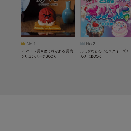
No.1
No.2
＜SALE＞男を磨く梅がある 男梅
ふしぎなとろけるスクイーズ！ 
シリコンポーチBOOK
ルぷにBOOK