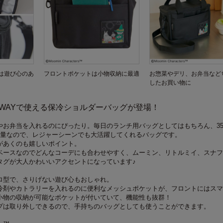
は遊び心のあ
フロントポケットは小物収納に最適
お惣菜やデリ、お弁当など
したお買い物に
WAYで使える保冷ショルダーバッグが登場！
やお弁当を入れるのにぴったり。毎日のランチ用バッグとしてはもちろん、35
容量なので、レジャーシーンでも大活躍してくれるバッグです。
があくのも嬉しいポイント。
ベースなのでどんなコーデにも合わせやすく、ムーミン、リトルミイ、スナフ
タグが大人かわいいアクセントになっています♪
ロ型で、さりげない遊び心もおしゃれ。
冷剤やカトラリーを入れるのに便利なメッシュポケットが、フロントにはスマ
小物の収納が可能なポケットが付いていて、機能性も抜群！
プは取り外しできるので、手持ちのバッグとしても使うことができます。