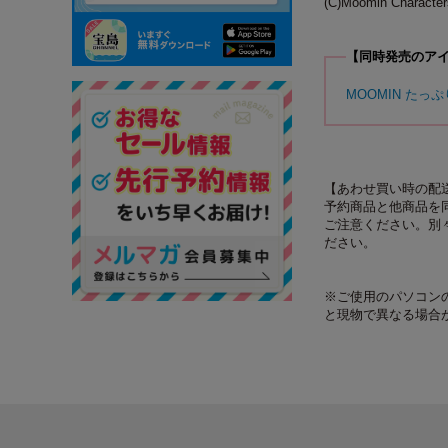
(C)Moomin Characte
【同時発売のア
MOOMIN たっ
【あわせ買い時の配
予約商品と他商品を
ご注意ください。別
ださい。
※ご使用のパソコン
と現物で異なる場合