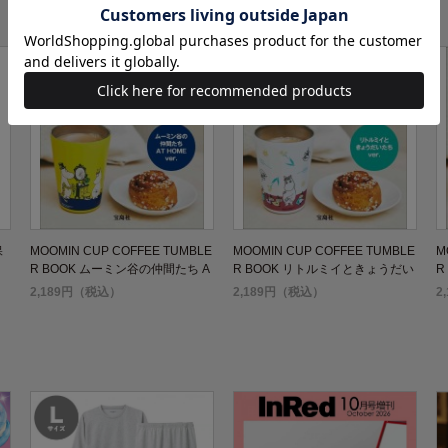
保
MOOMIN CUP COFFEE TUMBLE
MOOMIN CUP COFFEE TUMBLE
M
R BOOK ムーミン谷の仲間たち A
R BOOK リトルミイときょうだい
R
T HOME ver.
たち ver.
ロ
2,189円（税込）
2,189円（税込）
2