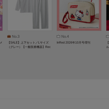
No.3
No.4
メ
【SALE】上下セット／Lサイズ
InRed 2026年10月号増刊
【
（グレー）【一般医療機器】Rec
ル
overypro Lab. 疲労回復ウェア 長
O
袖クルーネック・ロングパンツ