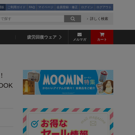
通販
ご利用ガイド
FAQ
マイページ
会員登録・修正
ログイン
ログアウト
詳しく検索
疲労回復ウェア
メルマガ
カート
る！
OOK