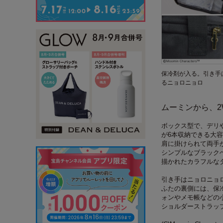
保冷剤が入る。引き手
るニョロニョロ
ムーミンから、2
ボックス型で、デリ
が6本収納できる大
肩に掛けられて両手
シンプルなブラック
描かれたカラフルな
引き手はニョロニョ
ふたの裏側には、保
ォンやメモ帳などの
ショルダーストラッ