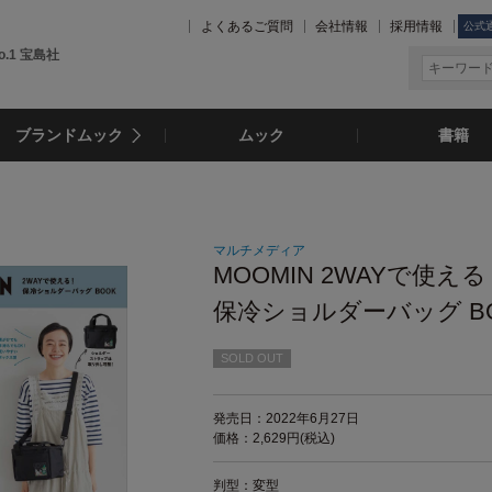
よくあるご質問
会社情報
採用情報
公式
.1 宝島社
ブランドムック
ムック
書籍
マルチメディア
MOOMIN 2WAYで使え
保冷ショルダーバッグ B
SOLD OUT
発売日：2022年6月27日
価格：2,629円(税込)
判型：変型