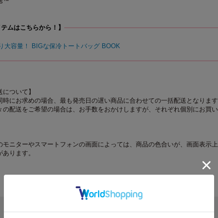
rs™
イテムはこちらから！】
ぷり大容量！ BIGな保冷トートバッグ BOOK
送について】
同時にお求めの場合、最も発売日の遅い商品に合わせての一括配送となります
々の配送をご希望の場合は、お手数をおかけしますが、それぞれ個別にお買い
のモニターやスマートフォンの画面によっては、商品の色合いが、画面表示上
があります。