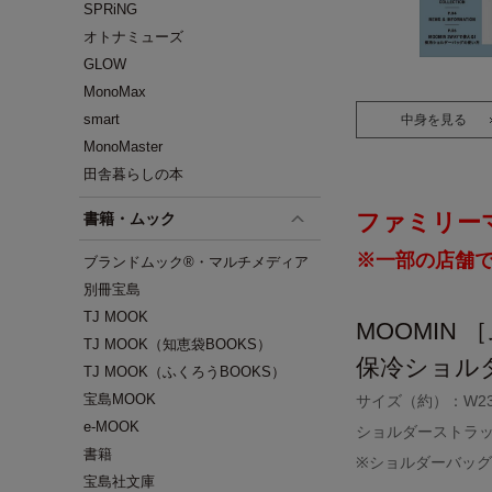
SPRiNG
オトナミューズ
GLOW
MonoMax
smart
中身を見る
MonoMaster
田舎暮らしの本
ファミリー
書籍・ムック
※一部の店舗
ブランドムック®・マルチメディア
別冊宝島
TJ MOOK
MOOMIN
TJ MOOK（知恵袋BOOKS）
保冷ショル
TJ MOOK（ふくろうBOOKS）
宝島MOOK
サイズ（約）：W23×
e-MOOK
ショルダーストラップ
書籍
※ショルダーバッ
宝島社文庫