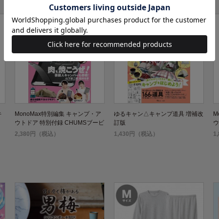
キ
MonoMax特別編集 キャンプ・ア
ゆるキャン△キャンプ道具 増補改
M
ウトドア 特別付録 CHUMSブービ
訂版
ウ
ーバード肉焼き鉄板
ル
2,380円（税込）
1,430円（税込）
1