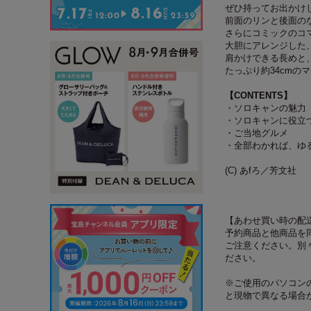
ぜひ持ってお出かけ
前面のリンと後面の
さらにコミックのコ
大胆にアレンジした
肩かけできる長めと
たっぷり約34cm
【CONTENTS】
・ソロキャンの魅力
・ソロキャンに役立つ
・ご当地グルメ
・全部わかれば、ゆる
(C) あfろ／芳文社
【あわせ買い時の配
予約商品と他商品を
ご注意ください。別
ださい。
※ご使用のパソコン
と現物で異なる場合