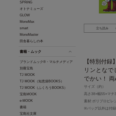
SPRiNG
オトナミューズ
GLOW
MonoMax
smart
立ち読み
MonoMaster
田舎暮らしの本
書籍・ムック
【特別付録
ブランドムック®・マルチメディア
別冊宝島
リンとなで
TJ MOOK
でかい！ 両
TJ MOOK（知恵袋BOOKS）
サイズ（約）
TJ MOOK（ふくろうBOOKS）
高さ38×幅55×マチ
宝島MOOK
e-MOOK
素材:ポリプロピレン
書籍
※バッグ以外は付
宝島社文庫