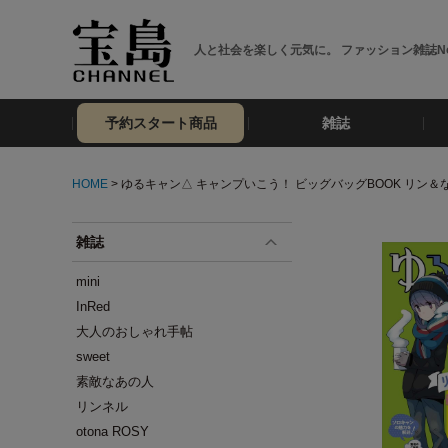
人と社会を楽しく元気に。 ファッション雑誌No
予約スタート商品
雑誌
HOME
> ゆるキャン△ キャンプいこう！ ビッグバッグBOOK リン＆なで
雑誌
mini
InRed
大人のおしゃれ手帖
sweet
素敵なあの人
リンネル
otona ROSY