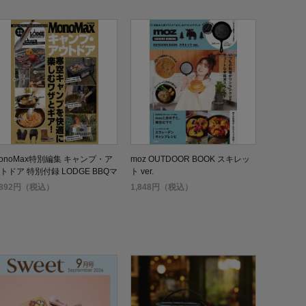
onoMax特別編集 キャンプ・ア
moz OUTDOOR BOOK スキレッ
トドア 特別付録 LODGE BBQマ
ト ver.
チトング
,892円（税込）
1,848円（税込）