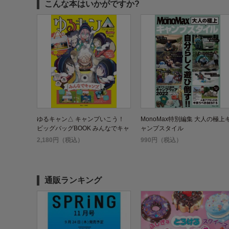
こんな本はいかがですか?
ゆるキャン△ キャンプいこう！
MonoMax特別編集 大人の極上
ビッグバッグBOOK みんなでキャ
ャンプスタイル
ンプver.
2,180円（税込）
990円（税込）
通販ランキング