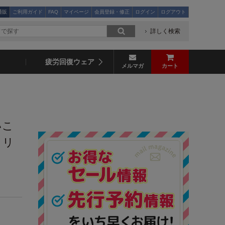
通販
ご利用ガイド
FAQ
マイページ
会員登録・修正
ログイン
ログアウト
詳しく検索
疲労回復ウェア
メルマガ
カート
いこ
 リ