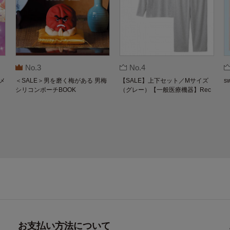
No.3
No.4
メ
＜SALE＞男を磨く梅がある 男梅
【SALE】上下セット／Mサイズ
s
シリコンポーチBOOK
（グレー）【一般医療機器】Rec
overypro Lab. 疲労回復ウェア 長
袖クルーネック・ロングパンツ
お支払い方法について