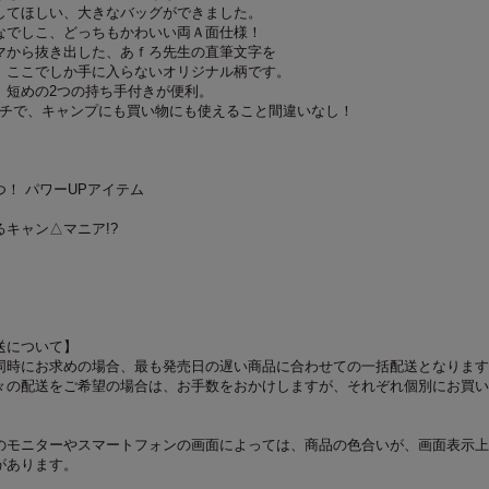
してほしい、大きなバッグができました。
なでしこ、どっちもかわいい両Ａ面仕様！
マから抜き出した、あｆろ先生の直筆文字を
、ここでしか手に入らないオリジナル柄です。
、短めの2つの持ち手付きが便利。
のマチで、キャンプにも買い物にも使えること間違いなし！
！ パワーUPアイテム
キャン△マニア!?
送について】
同時にお求めの場合、最も発売日の遅い商品に合わせての一括配送となります
々の配送をご希望の場合は、お手数をおかけしますが、それぞれ個別にお買い
のモニターやスマートフォンの画面によっては、商品の色合いが、画面表示上
があります。