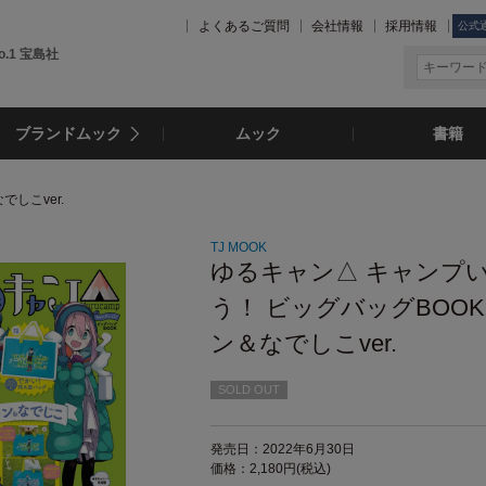
よくあるご質問
会社情報
採用情報
公式
.1 宝島社
ブランドムック
ムック
書籍
しこver.
TJ MOOK
ゆるキャン△ キャンプ
う！ ビッグバッグBOOK
ン＆なでしこver.
SOLD OUT
発売日：2022年6月30日
価格：2,180円(税込)