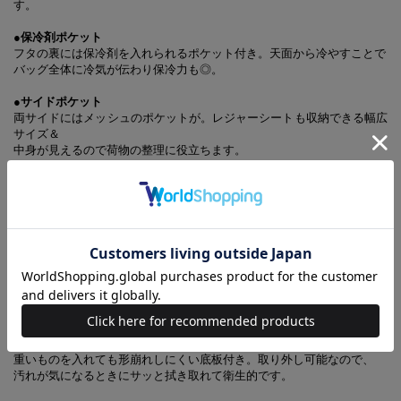
す。
●保冷剤ポケット
フタの裏には保冷剤を入れられるポケット付き。天面から冷やすことで
バッグ全体に冷気が伝わり保冷力も◎。
●サイドポケット
両サイドにはメッシュのポケットが。レジャーシートも収納できる幅広
サイズ＆
中身が見えるので荷物の整理に役立ちます。
●フロントポケット
スマートフォンなど、細々したものを収納するのに便利なフロントポケ
ット。
荷物をさっと取り出したいときに便利です。
●ハンドルバンド付き
手持ち用のハンドルにはバンド付き。ハンドルをまとめられるので
ショルダーバッグとして使用するときにハンドルが広がらずにまとまり
ます。
●取り外せる底板付き
重いものを入れても形崩れしにくい底板付き。取り外し可能なので、
汚れが気になるときにサッと拭き取れて衛生的です。