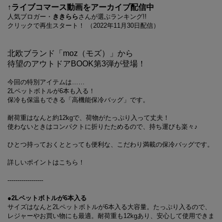
↑ライブコマース動画をアーカイブ配信中
人気ブロガー・
ききらら
さんが選ぶランキング!!
クリックで再生スタート！ （2022年11月30日配信）
北欧ブランド「moz（モズ）」から
待望のアウトドアBOOK第3
弾が登場！
今回の特別アイテムは……
2Lペットボトルが6本も入る！
保冷も保温もできる「高機能保冷バッグ」です。
耐荷重はなんと約12kgで、荷物がたっぷり入って丈夫！
使わないときはコンパクトに折りたためるので、持ち運びも楽々♪
ひとつ持っておくととっても便利な、こだわり満載の保冷バッグです。
詳しいポイントはこちら！
------------------
●2Lペットボトルが6本入る
サイズはなんと2Lペットボトルが6本入る大容量。たっぷり入るので、
レジャーやお買い物にも最適。耐荷重も12kgあり、安心して使用できま