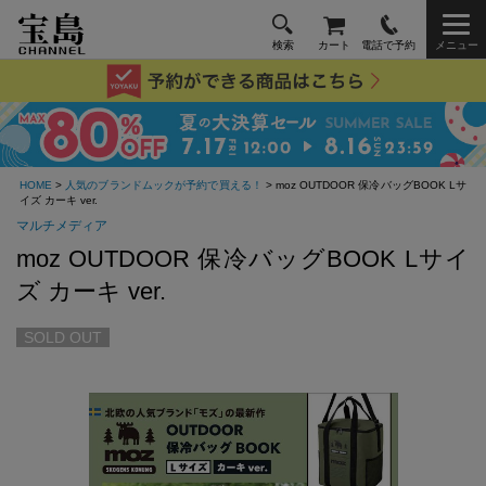
検索
カート
電話で予約
メニュー
HOME
>
人気のブランドムックが予約で買える！
> moz OUTDOOR 保冷バッグBOOK Lサ
イズ カーキ ver.
マルチメディア
moz OUTDOOR 保冷バッグBOOK Lサイ
ズ カーキ ver.
SOLD OUT