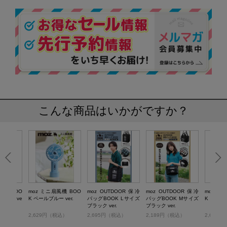
こんな商品はいかがですか？
風機 BOO
moz ミニ扇風機 BOO
moz OUTDOOR 保冷
moz OUTDOOR 保冷
moz ミ
グレー ve
K ペールブルー ver.
バッグBOOK Lサイズ
バッグBOOK Mサイズ
K カフェオ
ブラック ver.
ブラック ver.
税込）
2,629円（税込）
2,695円（税込）
2,189円（税込）
2,629