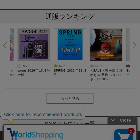
通販ランキング
No.6
No.1
No.2
No.3
ろけるスク
sweet 2026年10月号
SPRiNG 2026年11月
＜SALE＞男を磨く梅
Sumikko
ルぷにBO
増刊
号
がある 男梅 シリコン
ーツチャ
ポーチBOOK
もっと見る
SNSアカウントー覧
サイトマップ
公式通販ご利用ガイド