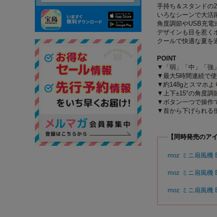
手持ち＆スタンドの
いろなシーンで大活
角度調節やUSB充
デザインも目を惹く
クールで快適な夏を
POINT
▼「弱」「中」「強
▼最大5時間連続で
▼約148gとスマホ
▼上下±15°の角度調
▼ボタン一つで操作
▼首から下げられる
【同時発売のア
moz ミニ扇風機 B
moz ミニ扇風機 
moz ミニ扇風機 