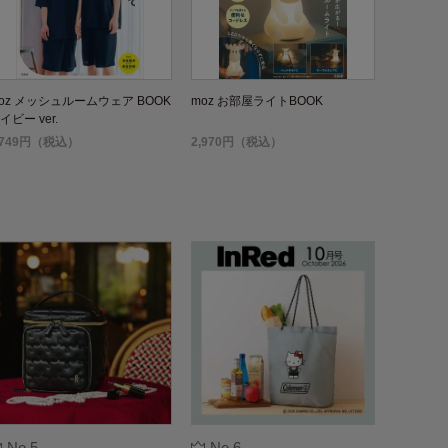
oz メッシュルームウェア BOOK
moz お部屋ライトBOOK
イビー ver.
,749円（税込）
2,970円（税込）
No.5
No.6