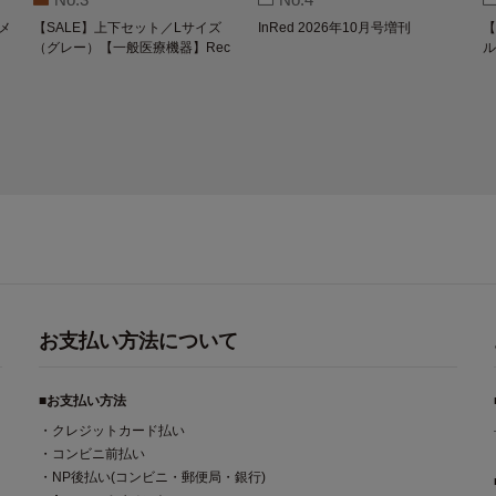
メ
【SALE】上下セット／Lサイズ
InRed 2026年10月号増刊
【
（グレー）【一般医療機器】Rec
ル
overypro Lab. 疲労回復ウェア 長
O
袖クルーネック・ロングパンツ
お支払い方法について
■お支払い方法
・クレジットカード払い
・コンビニ前払い
・NP後払い(コンビニ・郵便局・銀行)