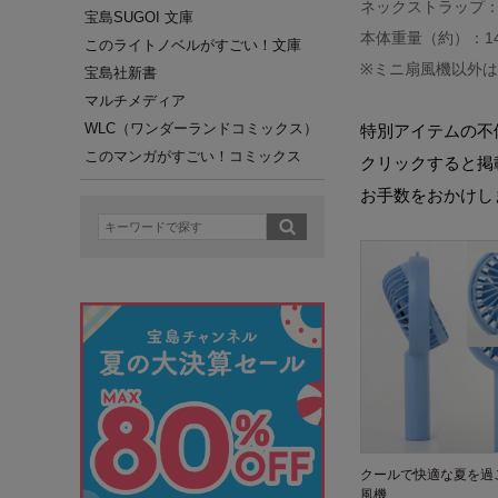
ネックストラップ：
宝島SUGOI 文庫
本体重量（約）：14
このライトノベルがすごい！文庫
※ミニ扇風機以外
宝島社新書
マルチメディア
WLC（ワンダーランドコミックス）
特別アイテムの不
このマンガがすごい！コミックス
クリックすると掲
お手数をおかけし
クールで快適な夏を過
風機