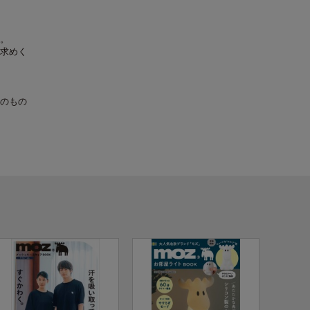
。
求めく
のもの