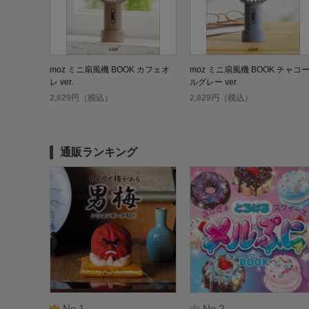
moz ミニ扇風機 BOOK カフェオ
moz ミニ扇風機 BOOK チャコ
レ ver.
ルグレー ver.
2,629円（税込）
2,629円（税込）
通販ランキング
No.1
No.2