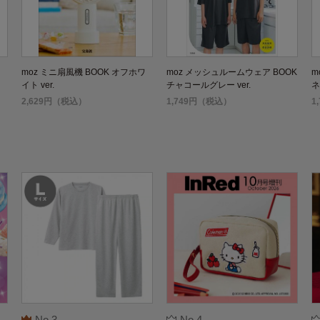
ー
moz ミニ扇風機 BOOK オフホワ
moz メッシュルームウェア BOOK
m
イト ver.
チャコールグレー ver.
ネ
2,629円（税込）
1,749円（税込）
1
No.3
No.4