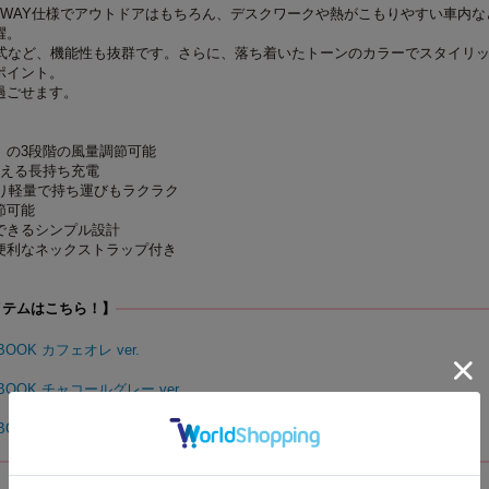
2WAY仕様でアウトドアはもちろん、デスクワークや熱がこもりやすい車内な
躍。
電式など、機能性も抜群です。さらに、落ち着いたトーンのカラーでスタイリ
ポイント。
過ごせます。
」の3段階の風量調節可能
使える長持ち充電
より軽量で持ち運びもラクラク
節可能
できるシンプル設計
便利なネックストラップ付き
イテムはこちら！】
OOK カフェオレ ver.
BOOK チャコールグレー ver.
BOOK オフホワイト ver.