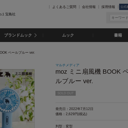
よくあるご質問
会社情報
採用情報
公式
.1 宝島社
ブランドムック
ムック
書籍
OOK ペールブルー ver.
マルチメディア
moz ミニ扇風機 BOOK 
ルブルー ver.
SOLD OUT
発売日：2022年7月12日
価格：2,629円(税込)
判型：変型