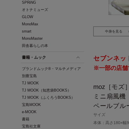
SPRiNG
オトナミューズ
GLOW
MonoMax
smart
中身を見る
MonoMaster
田舎暮らしの本
セブンネッ
書籍・ムック
※一部の店舗
ブランドムック®・マルチメディア
別冊宝島
TJ MOOK
moz［モズ
TJ MOOK（知恵袋BOOKS）
ミニ扇風機
TJ MOOK（ふくろうBOOKS）
ペールブルー 
宝島MOOK
e-MOOK
サイズ
書籍
本体：高さ180×幅
宝島社文庫