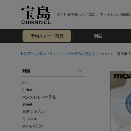
人と社会を楽しく元気に。 ファッション雑誌No
予約スタート商品
雑誌
HOME
>
人気のブランドムックが予約で買える！
> moz ミニ扇風機 B
雑誌
mini
InRed
大人のおしゃれ手帖
sweet
素敵なあの人
リンネル
otona ROSY