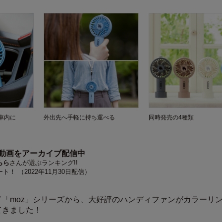
車内に
外出先へ手軽に持ち運べる
同時発売の4種類
ス動画をアーカイブ配信中
らら
さんが選ぶランキング!!
！ （2022年11月30日配信）
ド「moz」シリーズから、大好評のハンディファンがカラーリ
てきました！