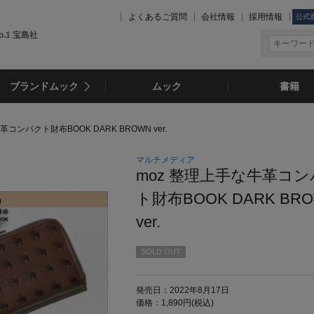
よくあるご質問
会社情報
採用情報
公式
.1 宝島社
ブランドムック
ムック
書籍
革コンパクト財布BOOK DARK BROWN ver.
マルチメディア
moz 整理上手な牛革コ
ト財布BOOK DARK BR
ver.
SOLD OUT
発売日：2022年8月17日
価格：1,890円(税込)