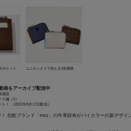
外ポケット
ユニセックスで使える3色展開
ス動画をアーカイブ配信中
録漫談
ード編（1）
！ （2022年8月17日配信）
！ 北欧ブランド「moz」の牛革財布がバイカラーの新デザイ