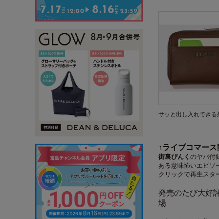
サッと出し入れできる
↑ライブコマー
街裏ぴんく
のヤバ付
ある意味怖いエピソ
クリックで再生スタート
発売のたび大好評
場