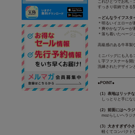
これひとつでお札・
すっきり収納できる
～どんなライフスタ
＊明るいイエローが裏地
＊爽やかなブルーが裏地
＊落ち着いたべージュが
高級感のある牛革製な
ミニバッグにも入る
Ｌ字ファスナーを開
洗練されたデザイン
-------------------------------
●POINT●
（1）表地はリッチ
しっとりと手になじ
（2）前面にはヘラ
mozらしいヘラジ
（3）大きすぎず小
軽くてコンパクトな