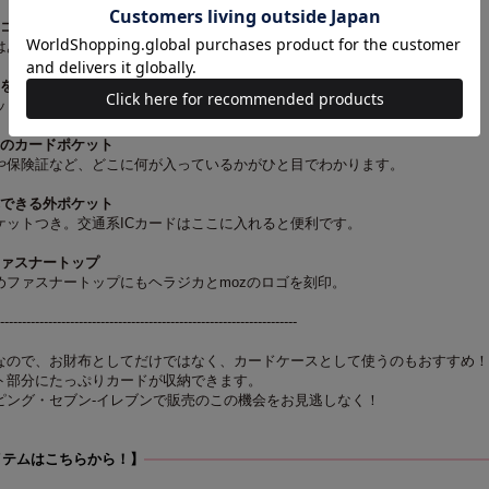
いコインポケット
あえてファスナーをつけず、見やすくサッと出し入れできる形に。
トを分けて収納できる
トが仕切りの役割も果たしているので、お札とレシートを別々に収納OK。
つのカードポケット
保険証など、どこに何が入っているかがひと目でわかります。
れできる外ポケット
ットつき。交通系ICカードはここに入れると便利です。
ファスナートップ
ファスナートップにもヘラジカとmozのロゴを刻印。
--------------------------------------------------------------------
なので、お財布としてだけではなく、カードケースとして使うのもおすすめ！
ト部分にたっぷりカードが収納できます。
ピング・
セブン‐イレブンで販売のこの機会をお見逃しなく！
イテムはこちらから！】