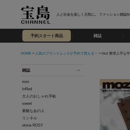
人と社会を楽しく元気に。 ファッション雑誌No
予約スタート商品
雑誌
HOME
>
人気のブランドムックが予約で買える！
> moz 整理上手な牛
雑誌
mini
InRed
大人のおしゃれ手帖
sweet
素敵なあの人
リンネル
otona ROSY