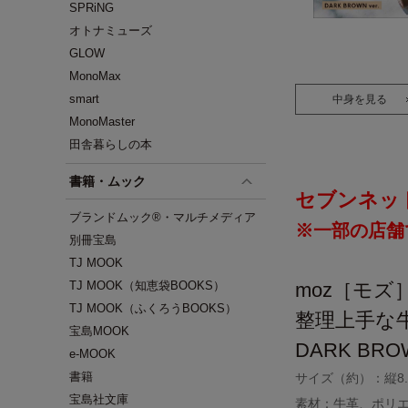
SPRiNG
オトナミューズ
GLOW
MonoMax
smart
中身を見る
MonoMaster
田舎暮らしの本
書籍・ムック
セブンネッ
ブランドムック®・マルチメディア
※一部の店舗
別冊宝島
TJ MOOK
TJ MOOK（知恵袋BOOKS）
moz［モズ
TJ MOOK（ふくろうBOOKS）
整理上手な
宝島MOOK
DARK BROW
e-MOOK
書籍
サイズ（約）：縦8.5
宝島社文庫
素材：牛革、ポリエ