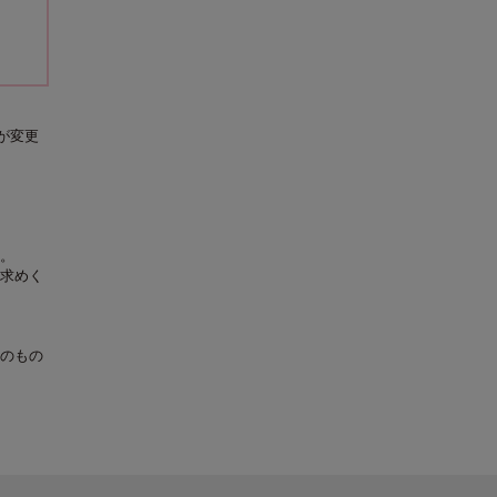
が変更
。
求めく
のもの