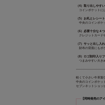
（4）取り出しやす
コインポケットには
（5）お札とレシー
中央のコインポケッ
（6）必要十分な４
クレジットカードや
（7）サッと出し入
財布の背面にもポケ
（8）ロゴ刻印入り
つまみやすい大きめ
-------------------------------
軽くて小さい牛革製
中央のコインポケッ
セブンネットショッ
【同時発売のア