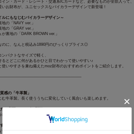
コイン・カード・レシート・交通系ICカードなど、必要なものが全部入って、
賢いお財布が、ユニセックスなバイカラーデザインで新登場！
イルにもなじむバイカラーデザイン～
の「NAVY ver.」
の「GRAY ver.」
裏地の「DARK BROWN ver.」
のに、なんと税込み1890円のびっくりプライス◎
コンパクトなサイズで軽く、
けるとどこに何があるかひと目でわかって使いやすい♪
と使いやすさを兼ね備えたmoz財布のおすすめポイントをご紹介します。
--------------------------------------------------------------------
な質感の「牛革製」
む牛革製。長く使ううちに変化していく風合いも楽しめます。
ジカ、背面にはロゴを型押し
カの型押しで、シンプルながらおしゃれなデザイン。
さすぎないサイズ
手のひらサイズなのに収納力も十分。