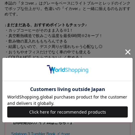
本誌の『タコver.』はグレーをベースにライトブルーとレッドのインク
でポップな仕上がり。色違いの『イカver.』と一緒に揃えるのもおすす
めです。
↓まだまだある、おすすめポイントもチェック♪
・カップコーヒーがそのまま入る※1！
・真空断熱構造で飲みごろ温度を最長6時間※2キープ！
・飲み物の直入れももちろんできる
・結露しないので、デスク周りが濡れちゃう心配なし◎
・おうちやオフィスだけでなく車の中でも使える
・COLD＆HOT どちらでもおいしく飲める！
※1 セブンカフェのアイス：レギュラー＆ラージ、ホット：ラージサイ
ズが入ります
※2 検査条件はJIS S 2006：2019を準用。保冷力は20℃の室内で8℃以
下を2時間キープ、保温力は40℃以上を1時間キープ。氷200g（-18℃）
に対し水200mL（4℃）を投入後、7℃以下を6時間キープ。ただし、飲
み物の量が減るにつれて効力も下がります
(C) Nintendo
【同時発売のアイテムはこちら！】
Splatoon 3 Tumbler Book イカver.