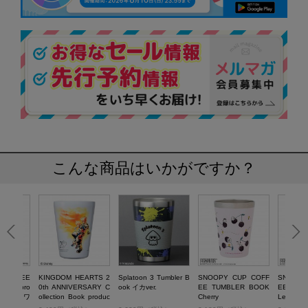
こんな商品はいかがですか？
P COFFEE
KINGDOM HEARTS 2
Splatoon 3 Tumbler B
SNOOPY CUP COFF
SNOOPY
OOK pro
0th ANNIVERSARY C
ook イカver.
EE TUMBLER BOOK
EE TUM
 サーティワ
ollection Book produc
Cherry
Lemon
リーム LO
ed by LOVELESS CU