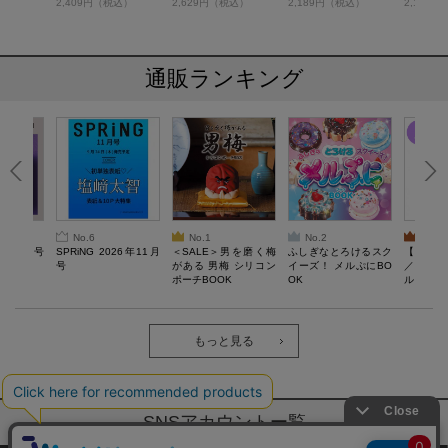
税込）
2,409円（税込）
2,629円（税込）
2,189円（税込）
2,189
#31 with
P COFFEE TUMBLER
晩夏
通販ランキング
No.6
No.1
No.2
No.3
26年10月号
SPRiNG 2026年11月
＜SALE＞男を磨く梅
ふしぎなとろけるスク
【SAL
号
がある 男梅 シリコン
イーズ！ メルぷにBO
／Lサ
ポーチBOOK
OK
ル）【一
Recover
労回復ウ
ーネック
ツ
もっと見る
SNSアカウントー覧