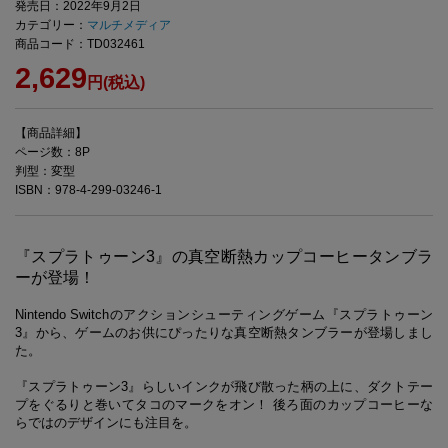
発売日：2022年9月2日
カテゴリー：
マルチメディア
商品コード：TD032461
2,629
円(税込)
【商品詳細】
ページ数：8P
判型：変型
ISBN：978-4-299-03246-1
『スプラトゥーン3』の真空断熱カップコーヒータンブラ
ーが登場！
Nintendo Switchのアクションシューティングゲーム『スプラトゥーン
3』から、ゲームのお供にぴったりな真空断熱タンブラーが登場しまし
た。
『スプラトゥーン3』らしいインクが飛び散った柄の上に、ダクトテー
プをぐるりと巻いてタコのマークをオン！ 後ろ面のカップコーヒーな
らではのデザインにも注目を。