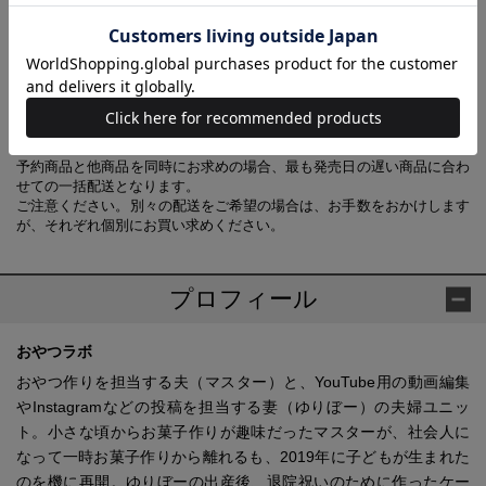
Part ７ ギフトで贈りたい♡おしゃれな焼き菓子
Part ８ イベントにぴったり！ ホールケーキ
Part ９ ホッと和む 癒やしの和スイーツ
Part 10 涼しげで喉ごし爽やか ひんやりスイーツ
【あわせ買い時の配送について】
予約商品と他商品を同時にお求めの場合、最も発売日の遅い商品に合わ
せての一括配送となります。
ご注意ください。別々の配送をご希望の場合は、お手数をおかけします
が、それぞれ個別にお買い求めください。
プロフィール
おやつラボ
おやつ作りを担当する夫（マスター）と、YouTube用の動画編集
やInstagramなどの投稿を担当する妻（ゆりぼー）の夫婦ユニッ
ト。小さな頃からお菓子作りが趣味だったマスターが、社会人に
なって一時お菓子作りから離れるも、2019年に子どもが生まれた
のを機に再開。ゆりぼーの出産後、退院祝いのために作ったケー