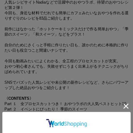
人気レシピサイトNadiaなどで活躍中のおやつラボ、待望のおやつレシ
ピ第２弾！
今回も、身近な材料でだれでも簡単にカフェみたいなおやつを作れる選
りすぐりのレシピを83品ご紹介します。
前作にはなかった「ホットケーキミックスだけで作る簡単おやつ」「季
節のスイーツ」「和スイーツ」などをプラス！
自分のためにさくっと手軽に作りたい日も、誰かのために本格的に作り
たい日も役立つこと間違いナシです。
今回も動画みたいによくわかる、全工程のプロセスカットが充実。
おやつ初心者さんでも、失敗せずにうまく出来上がるテクニックがちり
ばめられています。
SNSでバズッた人気レシピや未公開の新作レシピなど、さらにパワーア
ップした絶品おやつをご紹介します！
〈CONTENTS〉
Part １ 全プロセスカットつき！ おやつラボの大人気ベストヒット10
Part ２ イベントにぴったり！ 季節のスイーツ
Part ３ マニアもうなる！ チーズケーキレシピ
Part ４ 手軽で美味しい ホケミで作る簡単おやつ
Part ５ 見た目も可愛い 絶品いちごスイーツ
Part ６ 濃厚からさっぱりまで♪ 極旨チョコレシピ