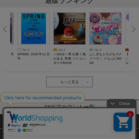
通販ランキング
No.6
No.1
No.2
No.3
26年10月号
SPRiNG 2026年11月
＜SALE＞男を磨く梅
ふしぎなとろけるスク
【SAL
号
がある 男梅 シリコン
イーズ！ メルぷにBO
／Lサ
ポーチBOOK
OK
ル）【一
Recover
労回復ウ
ーネック
ツ
もっと見る
SNSアカウントー覧
サイトマップ
公式通販ご利用ガイド
プライバシーポリシー
特定商取引法に基づく表記