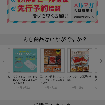
こんな商品はいかがですか？
！ おいし
うさまるカフェレシピ
型つきで簡単、おいし
おやつラボ お菓子のき
あいりお
きパン
BOOK セルクル＆ステ
い！ たかこさんの毎日
ほん
いなパン
ンシル付き
おやつ
税込）
1,760円（税込）
2,100円（税込）
1,000円（税込）
1,012