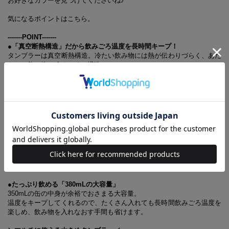
お好きなカラーを見つけてくださいね♪
気になるポイントはこちら。
-------POINT-------
●「真空断熱構造」だから飲みごろ温度を長時間キープ！
タンブラーは真空断熱構造。冷たい飲み物には熱が伝わりづらく、あた
たかい飲み物は冷めにくい構造。
飲みごろ温度が長時間続きます。
●“ホット”も“アイス”もこれひとつ！ 「温冷兼用」
ホットにもアイスにも対応しているので、365日いつでも使える優れモ
ノ。
オールシーズン最適な温度で飲み物が楽しめます。
●デスクワークに最適な「結露しにくい構造」
外側が結露しにくいので、書類やPCが濡れてしまう心配なし♪
コースターも不要で、デスクワークにも最適。持ち手が熱くも冷たくも
ならないのも嬉しいポイント。
●たっぷり飲める「380mLの大容量」
350mLの缶の中身が余裕でおさまる大容量。
温度をキープしてくれるので、たくさん入れても長時間飲みごろ温度を
楽しめ、飲み物を入れなおす手間も省けます。