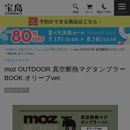
検索
カート
電話で予約
メニュー
HOME
>
人気のブランドムックが予約で買える！
> moz OUTDOOR 真空断熱マグタンブラ
ーBOOK オリーブver.
マルチメディア
moz OUTDOOR 真空断熱マグタンブラー
BOOK オリーブver.
SOLD OUT