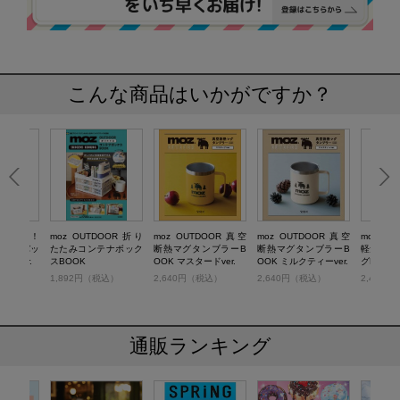
こんな商品はいかがですか？
ぷり入る！
moz OUTDOOR 折り
moz OUTDOOR 真空
moz OUTDOOR 真空
moz 
ィングバッ
たたみコンテナボック
断熱マグタンブラーB
断熱マグタンブラーB
軽量キル
K ver.
スBOOK
OOK マスタードver.
OOK ミルクティーver.
グBOOK G
税込）
1,892円（税込）
2,640円（税込）
2,640円（税込）
2,442
通販ランキング