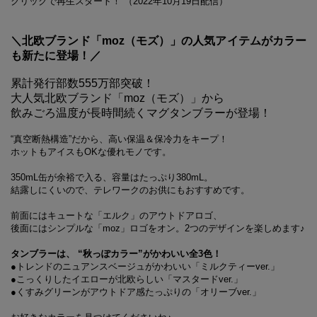
クリックで再生スタート！ （2022年10月19日配信）
＼北欧ブランド「moz（モズ）」の人気アイテムがカラー
も新たに登場！／
累計発行部数555万部突破！
大人気北欧ブランド「moz（モズ）」から
飲みごろ温度が長時間続くマグタンブラーが登場！
“真空断熱構造”だから、高い保温＆保冷力をキープ！
ホットもアイスもOKな優れモノです。
350mL缶が余裕で入る、容量はたっぷり380mL。
結露しにくいので、テレワークのお供にもおすすめです。
前面にはキュートな「エルク」のアウトドアロゴ、
後面にはシンプルな「moz」ロゴをオン。2つのデザインを楽しめます♪
タンブラーは、 “秋っぽカラー”がかわいい全3色！
●トレンドのニュアンスベージュがかわいい「ミルクティーver.」
●こっくりしたイエローが北欧らしい「マスタードver.」
●くすみグリーンがアウトドア感たっぷりの「オリーブver.」