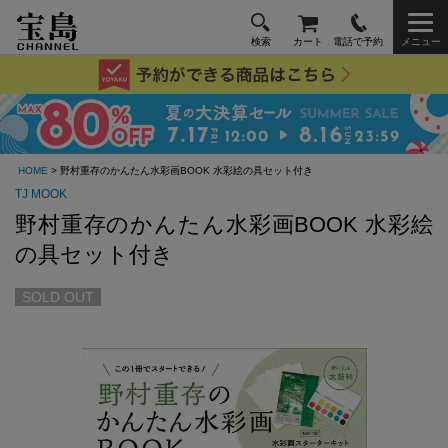
検索
カート
電話で予約
メニュー
HOME
> 野村重存のかんたん水彩画BOOK 水彩絵の具セット付き
TJ MOOK
野村重存のかんたん水彩画BOOK 水彩絵
の具セット付き
SOLD OUT