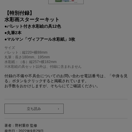
【特別付録】
水彩画スターターキット
●パレット付き水彩絵の具12色
●丸筆2本
●マルマン「ヴィフアール水彩紙」3枚
サイズ
パレット：縦220×横88mm
丸筆：長さ180mm、195mm
水彩紙：（各）縦257×横182mm
※水彩絵の具セット以外は、付録に含まれません
付録の不備や不具合についてのお問い合わせ電話番号は、「中身を見
る」ボタンをクリックすると掲載されています。
お手数をおかけしますが、そちらにてご確認ください。
立ち読み
著者：野村重存 監修
発売日：2022年9月29日