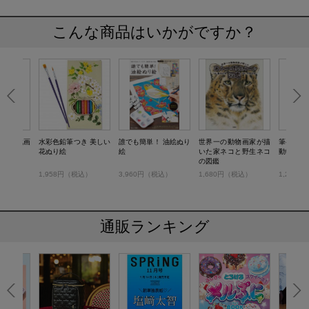
こんな商品はいかがですか？
 鳥獣戯画
水彩色鉛筆つき 美しい
誰でも簡単！ 油絵ぬり
世界一の動物画家が描
筆ペンで
花ぬり絵
絵
いた家ネコと野生ネコ
動物たち
の図鑑
税込）
1,958円（税込）
3,960円（税込）
1,680円（税込）
1,210
通販ランキング