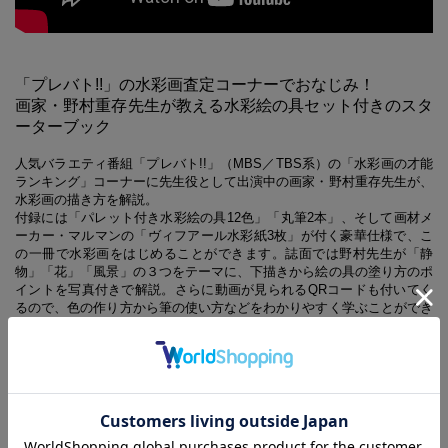
「プレバト!!」の水彩画査定コーナーでおなじみ！
画家・野村重存先生が教える水彩絵の具セット付きのスタ
ーターブック
人気バラエティ番組「プレバト!!」（MBS／TBS系）の「水彩画の才能
ランキング」コーナーに先生役として出演中の画家・野村重存先生が、
水彩画の描き方を解説。
付録には「パレット付き水彩絵の具12色」「丸筆2本」、そして画材メ
ーカー・マルマンの「ヴィフアール水彩紙3枚」が付く豪華仕様で、こ
の一冊で水彩画をはじめることができます。誌面では野村先生が「静
物」「花」「風景」の３つをテーマに、下描きから絵の具の塗り方のポ
イントを写真付きで解説。さらに動画が見られるQRコードも付いてく
るので、色の作り方から筆の使い方などをわかりやすく学ぶことができ
ます。
※QRコードは、株式会社デンソーウェーブの登録商標です
【あわせ買い時の配送について】