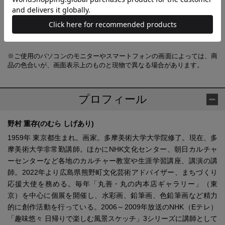
予約商品と他商品を同時にお求めの場合、最も発売日の遅い商品に合わ
せての一括配送となります。
ご注意ください。別々の配送をご希望の場合は、お手数をおかけします
が、それぞれ個別にお買い求めください。
※ご使用のパソコンのモニターやスマートフォンの画面によっては、商
品の色合いが、画面表示上のものと現物で異なる場合があります。
プロフィール
野村 重存(のむら しげあり)
1959年 東京都生まれ。画家。多摩美術大学大学院修了。現在、多
摩美術大学非常勤講師。ほかにNHK文化センター、朝日カルチャ
ーセンターなど各地のカルチャー教室や生涯学習講座、講演の講
師。2022年より広島県熊野町文化芸術アドバイザー、まちづくり
応援大使を務める。毎年「丸善・丸の内本店ギャラリー」（東
京）を中心に個展を開催し、水彩画、鉛筆画、色鉛筆画など精力
的に創作活動を行っている。2006～2009年放送のNHK（Eテレ）
「趣味悠々 日帰りで楽しむ風景スケッチ」3シリーズに講師として