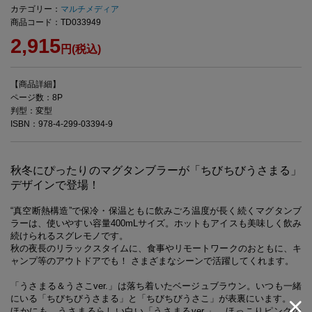
カテゴリー：
マルチメディア
商品コード：TD033949
2,915
円(税込)
【商品詳細】
ページ数：8P
判型：変型
ISBN：978-4-299-03394-9
秋冬にぴったりのマグタンブラーが「ちびちびうさまる」
デザインで登場！
“真空断熱構造”で保冷・保温ともに飲みごろ温度が長く続くマグタンブ
ラーは、使いやすい容量400mLサイズ。ホットもアイスも美味しく飲み
続けられるスグレモノです。
秋の夜長のリラックスタイムに、食事やリモートワークのおともに、キ
ャンプ等のアウトドアでも！ さまざまなシーンで活躍してくれます。
「うさまる＆うさこver.」は落ち着いたベージュブラウン。いつも一緒
にいる「ちびちびうさまる」と「ちびちびうさこ」が表裏にいます。
ほかにも、うさまるらしい白い「うさまるver.」、ほっこりピンクの