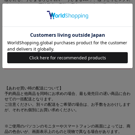
「なかよしver.」が同時発売。家族や恋人と、デザイン違いで持っても
嬉しいですね。
【同時発売のアイテムはこちら！】
ちびちびうさまる ふわふわポーチ＆エコバッグBOOK
ちびちびうさまる マグタンブラーBOOK うさまるver.
ちびちびうさまる マグタンブラーBOOK なかよしver.
【あわせ買い時の配送について】
予約商品と他商品を同時にお求めの場合、最も発売日の遅い商品に合わ
せての一括配送となります。
ご注意ください。別々の配送をご希望の場合は、お手数をおかけします
が、それぞれ個別にお買い求めください。
※ご使用のパソコンのモニターやスマートフォンの画面によっては、商
品の色合いが、画面表示上のものと現物で異なる場合があります。