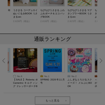
つ折り財布
うさまる コーデュロイ
ちびちびうさまる ふわ
ちびちびうさまる マグ
ちびちび
WN
ぬいぐるみBOOK うさ
ふわポーチ＆エコバッ
タンブラーBOOK うさ
タンブラー
まるver.
グBOOK
まるver.
よしver.
税込）
2,629円（税込）
2,618円（税込）
2,915円（税込）
2,915
通販ランキング
No.6
No.1
No.2
No.3
6年9月号
【SALE】Roberta di
SPRiNG 2026年11月
ふしぎなとろけるスク
＜SAL
Camerino キルティン
号
イーズ！ メルぷにBO
がある 
グ ドレッサーポーチB
OK
ポーチBO
OOK
もっと見る