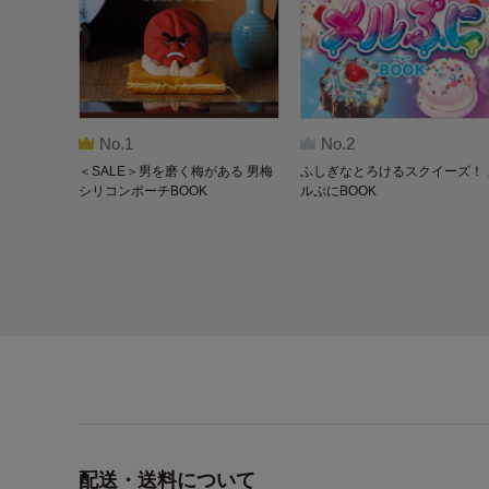
No.1
No.2
＜SALE＞男を磨く梅がある 男梅
ふしぎなとろけるスクイーズ！ 
シリコンポーチBOOK
ルぷにBOOK
配送・送料について