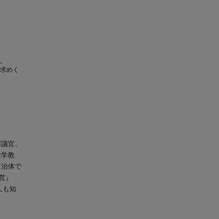
。
求めく
審議官、
大学教
自治体で
経営』
人も知