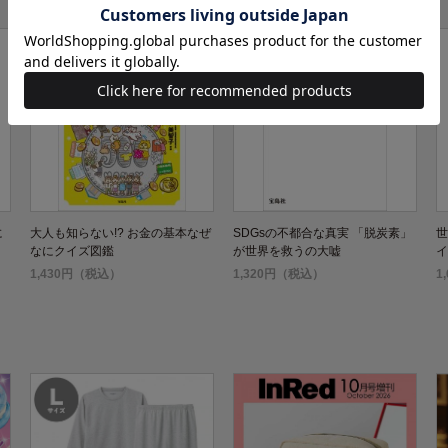
に
大人も知らない!? お金の基本なぜ
SDGsの不都合な真実 「脱炭素」
世
なにクイズ図鑑
が世界を救うの大嘘
イ
1,430円（税込）
1,320円（税込）
1