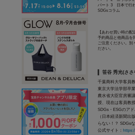
パート 3 日本で
SDGsコラム
【あわせ買い時の配
予約商品と他商品を
ご注意ください。別
ださい。
笹谷 秀光(ささ
千葉商科大学客員教
東京大学法学部卒
農水省大臣官房審
授、現在は客員教
SDGs・ESGの
（日本経済新聞出版
らない！？ SDG
公式サイト：
https: