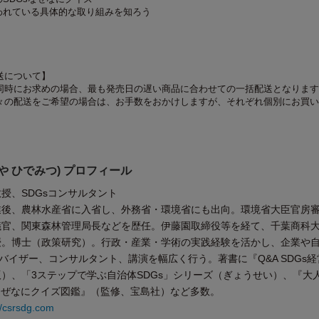
行われている具体的な取り組みを知ろう
送について】
同時にお求めの場合、最も発売日の遅い商品に合わせての一括配送となります
々の配送をご希望の場合は、お手数をおかけしますが、それぞれ個別にお買い
や ひでみつ) プロフィール
授、SDGsコンサルタント
業後、農林水産省に入省し、外務省・環境省にも出向。環境省大臣官房
議官、関東森林管理局長などを歴任。伊藤園取締役等を経て、千葉商科
授。博士（政策研究）。行政・産業・学術の実践経験を活かし、企業や
アドバイザー、コンサルタント、講演を幅広く行う。著書に『Q&A SDGs
）、「3ステップで学ぶ自治体SDGs」シリーズ（ぎょうせい）、『大
sなぜなにクイズ図鑑』（監修、宝島社）など多数。
//csrsdg.com