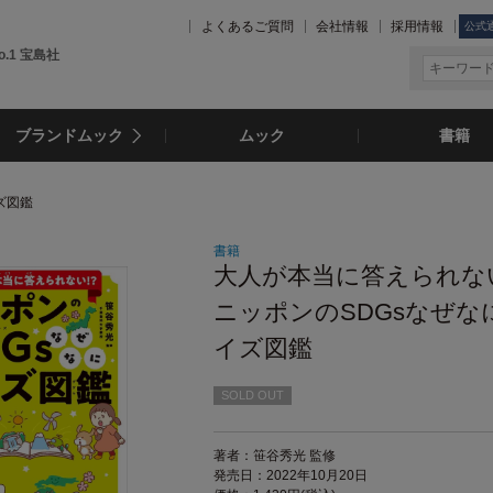
よくあるご質問
会社情報
採用情報
公式
.1 宝島社
ブランドムック
ムック
書籍
ズ図鑑
書籍
大人が本当に答えられない
ニッポンのSDGsなぜな
イズ図鑑
SOLD OUT
著者：笹谷秀光 監修
発売日：2022年10月20日