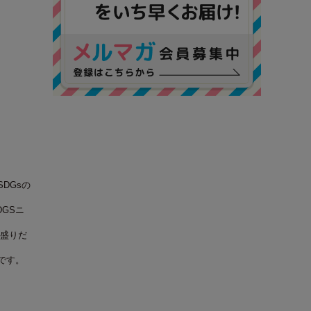
DGsの
GSニ
盛りだ
です。