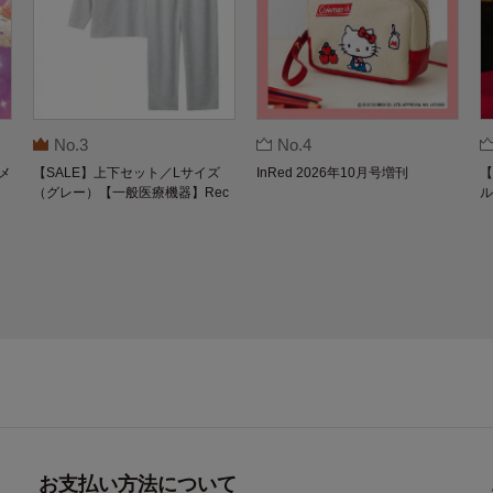
No.3
No.4
メ
【SALE】上下セット／Lサイズ
InRed 2026年10月号増刊
【
（グレー）【一般医療機器】Rec
ル
overypro Lab. 疲労回復ウェア 長
O
袖クルーネック・ロングパンツ
お支払い方法について