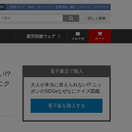
通販
ご利用ガイド
FAQ
マイページ
会員登録・修正
ログイン
ログアウト
詳しく検索
疲労回復ウェア
メルマガ
カート
電子書店で購入
!?
にク
大人が本当に答えられない!? ニッ
ポンのSDGsなぜなにクイズ図鑑
電子版を購入する