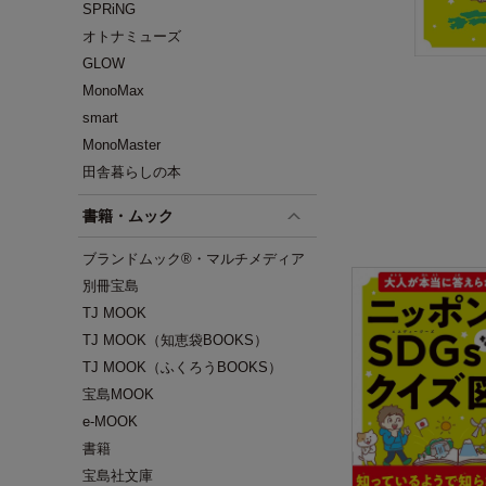
SPRiNG
オトナミューズ
GLOW
MonoMax
smart
MonoMaster
田舎暮らしの本
書籍・ムック
ブランドムック®・マルチメディア
別冊宝島
TJ MOOK
TJ MOOK（知恵袋BOOKS）
TJ MOOK（ふくろうBOOKS）
宝島MOOK
e-MOOK
書籍
宝島社文庫