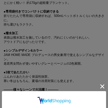
とにかく軽い！ 約170gの超軽量ブランケット。
●専用袋付きでコンパクトに収納できる
折りたたんで専用袋に収納すれば、500mLペットボトルくらいの大きさ
に。
持ち運びもラクラク。
●撥水加工
表面は撥水加工を施しているので、汚れにくいのがうれしい。
アウトドアにもぴったりです。
●シンプルデザイン&カラー
JAM HOME MADE プロデュースの男女兼用で使えるシンプルなデザイ
ン。
老若男女問わず使いやすいグレーとベージュの2色展開。
●1枚であたたかい
ふんわりあたたかく保温性抜群。
寒い冬はもちろん、夏場の冷房対策にも使えます。
----------様々なシーンで大活躍！-----------
●キャンプや登山などのアウトドアで
羽織ったり、椅子に敷いたり、寝袋に入れたり……使い方いろいろ！
1枚持っているだけで、アウトドアが快適に！