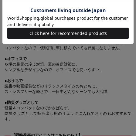
●野球やサッカーなどのスポーツ観戦に
ひんやり冷たいベンチに敷くだけ！ おしりが冷えにくく、座り心地も
◎。
長時間の観戦時にもGOOD。
●車の中で
エアコンがきき始めるまでのちょっと肌寒い時にも重宝間違いなし。
コンパクトなので、仮眠用に車に積んでいても邪魔になりません。
●オフィスで
冬場の足元の冷え対策、夏の冷房対策に。
シンプルなデザインなので、オフィスでも使いやすい。
●おうちで
読書や映画鑑賞などのリラックスタイムのおともに。
ストレスフリーな軽さで、一日中どんなシーンでも大活躍。
●防災グッズとして
軽量＆コンパクトなのでかさばらず、
防災グッズとして持ち出し用のリュックに入れておくのもおすすめで
す。
【同時発売のアイテムはこちらから！】