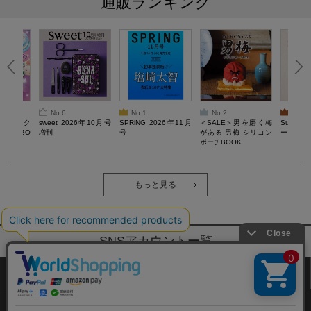
通販ランキング
No.6
No.1
No.2
No.3
ろけるスク
sweet 2026年10月号
SPRiNG 2026年11月
＜SALE＞男を磨く梅
Sumikko
ルぷにBO
増刊
号
がある 男梅 シリコン
ーツチャ
ポーチBOOK
もっと見る
SNSアカウントー覧
サイトマップ
公式通販ご利用ガイド
プライバシーポリシー
特定商取引法に基づく表記