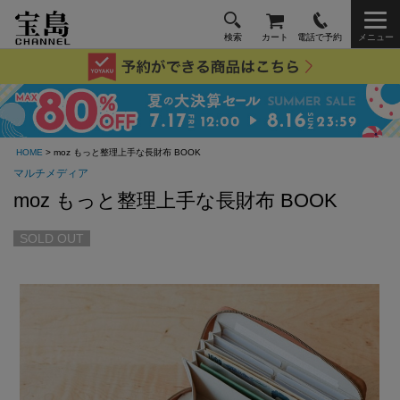
検索
カート
電話で予約
メニュー
HOME
> moz もっと整理上手な長財布 BOOK
マルチメディア
moz もっと整理上手な長財布 BOOK
SOLD OUT