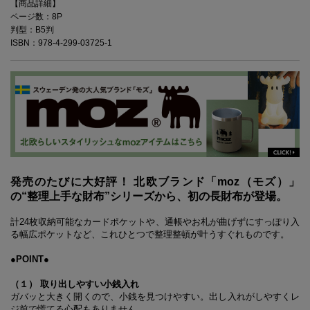
【商品詳細】
ページ数：8P
判型：B5判
ISBN：978-4-299-03725-1
発売のたびに大好評！ 北欧ブランド「moz（モズ）」
の“整理上手な財布”シリーズから、初の長財布が登場。
計24枚収納可能なカードポケットや、通帳やお札が曲げずにすっぽり入
る幅広ポケットなど、これひとつで整理整頓が叶うすぐれものです。
●POINT●
（１） 取り出しやすい小銭入れ
ガバッと大きく開くので、小銭を見つけやすい。出し入れがしやすくレ
ジ前で慌てる心配もありません。