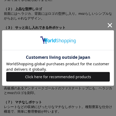
（２） 上品な型押しロゴ
前面にはヘラジカ、背面にはロゴの型押し入り。mozらしいシンプルな
がらおしゃれなデザイン。
（３） サッと出し入れできる外ポケット
すぐに取り出したいものの収納に役立つ外ポケット。交通系ICカードは
ここに入れると便利です。
（４） 計24枚収納できるカードポケット
クレジットカードや保険証など、散らかりやすいカードが綺麗に収納で
きる豊富なカードポケット。
（５） 整理整頓が叶う4層構造
通帳やお札がすっぽり入る幅広のポケット。マチがあるので、複数枚入
れても見渡しやすい。
（６） ロゴ刻印入りファスナートップ
高級感のあるアンティークゴールドのファスナートップにも、ヘラジカ
とmozのロゴを刻印。
（７） マチなしポケット
レシートなどの収納にぴったりなマチなしポケット。種類豊富な仕分け
構造で、簡単に整理整頓が叶います。