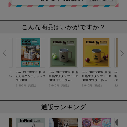
こんな商品はいかがですか？
ぷり入る！
moz OUTDOOR 折り
moz OUTDOOR 真空
moz OUTDOOR 真空
moz O
ィングバッ
たたみコンテナボック
断熱マグタンブラーB
断熱マグタンブラーB
断熱マグ
K ver.
スBOOK
OOK オリーブver.
OOK マスタードver.
OOK ミル
税込）
1,892円（税込）
2,640円（税込）
2,640円（税込）
2,640
通販ランキング