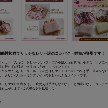
機能性抜群でリッチなレザー調のコンパクト財布が登場です！
開くカード入れに、おしゃれなレター型の小銭入れも装備。小さなバッグにも
札を折らずに収納できるのもうれしいポイントです。
ンクが大人っぽく、リトルミイの型押しやニョロニョロの引き手、華やかなピ
ど、さりげないムーミンデザインのおしゃれさもポイントです。
り出しやすい便利さは、一度使えば手放せなくなること間違いなし。リッチで
分も上がります♪ この機会をお見逃しなく。
rs™