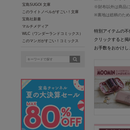
宝島SUGOI 文庫
※財布以外は商品
このライトノベルがすごい！文庫
※裏地は総柄のた
宝島社新書
マルチメディア
特別アイテムの不
WLC（ワンダーランドコミックス）
クリックすると掲
このマンガがすごい！コミックス
お手数をおかけし