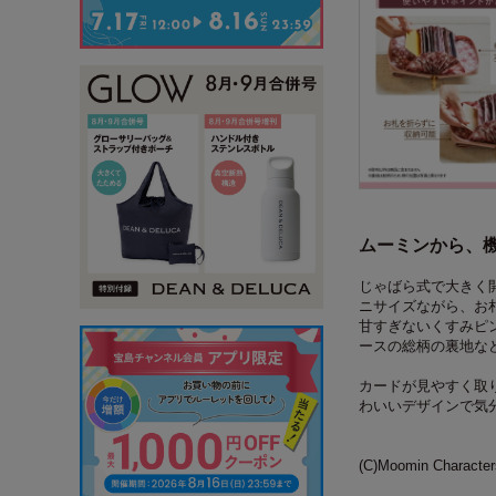
ムーミンから、
じゃばら式で大きく
ニサイズながら、お
甘すぎないくすみピ
ースの総柄の裏地な
カードが見やすく取
わいいデザインで気
(C)Moomin Characte