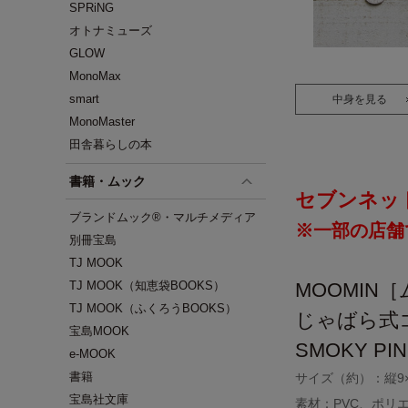
SPRiNG
オトナミューズ
GLOW
MonoMax
smart
中身を見る
MonoMaster
田舎暮らしの本
書籍・ムック
セブンネッ
ブランドムック®・マルチメディア
※一部の店舗
別冊宝島
TJ MOOK
TJ MOOK（知恵袋BOOKS）
MOOMIN
TJ MOOK（ふくろうBOOKS）
じゃばら式
宝島MOOK
SMOKY PI
e-MOOK
書籍
サイズ（約）：縦9×横
宝島社文庫
素材：PVC、ポリ