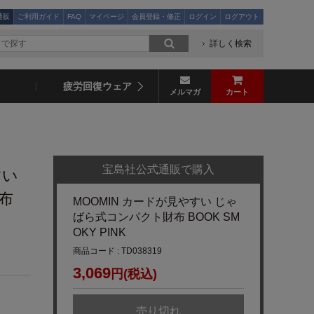
通販
ご利用ガイド
FAQ
マイページ
会員登録・修正
ログイン
ログアウト
詳しく検索
疲労回復ウェア
メルマガ
カート
宝島社公式通販で購入
すい
布
MOOMIN カードが見やすい じゃ
ばら式コンパクト財布 BOOK SM
OKY PINK
商品コード : TD038319
3,069
円(税込)
売り切れ