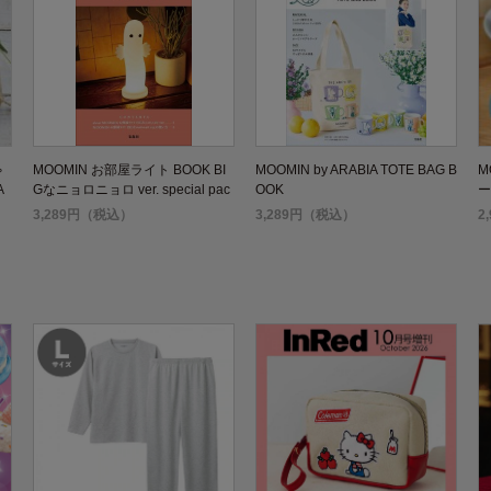
ゃ
MOOMIN お部屋ライト BOOK BI
MOOMIN by ARABIA TOTE BAG B
M
A
Gなニョロニョロ ver. special pac
OOK
ー
kage
あ
3,289円（税込）
3,289円（税込）
2