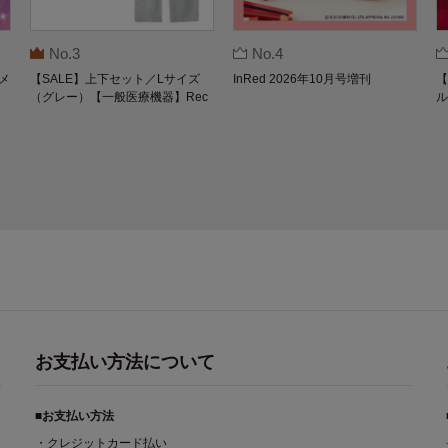
No.3
No.4
メ
【SALE】上下セット／Lサイズ
InRed 2026年10月号増刊
【
（グレー）【一般医療機器】Rec
ル
overypro Lab. 疲労回復ウェア 長
O
袖クルーネック・ロングパンツ
お支払い方法について
■お支払い方法
・クレジットカード払い