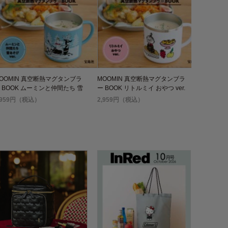
OOMIN 真空断熱マグタンブラ
MOOMIN 真空断熱マグタンブラ
 BOOK ムーミンと仲間たち 雪
ー BOOK リトルミイ おやつ ver.
そび ver.
,959円（税込）
2,959円（税込）