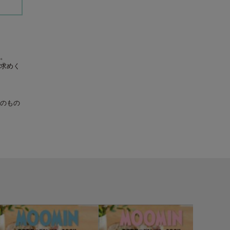
。
求めく
のもの