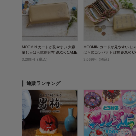
MOOMIN カードが見やすい 大容
MOOMIN カードが見やすい じ
量じゃばら式長財布 BOOK CAME
ばら式コンパクト財布 BOOK C
L
MEL
3,289円（税込）
3,069円（税込）
通販ランキング