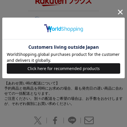
2023年プロ野球選手名鑑の大判。写真も文字も大きく、自宅での保管用
にぴったり。最大の特徴は、全選手の過去5年間の成績＆年俸を完全網
羅している点。
また、選手だけでなく、全監督・コーチも顔写真入りで掲載。本誌オリ
ジナルの「NPB承認 12球団旗シール」つき。
【あわせ買い時の配送について】
予約商品と他商品を同時にお求めの場合、最も発売日の遅い商品に合わ
せての一括配送となります。
ご注意ください。別々の配送をご希望の場合は、お手数をおかけします
が、それぞれ個別にお買い求めください。