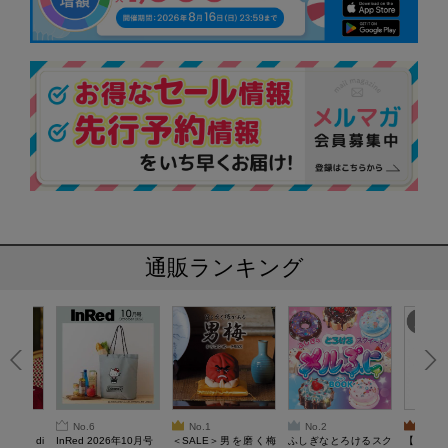
通販ランキング
No.6
No.1
No.2
No.3
erta di
InRed 2026年10月号
＜SALE＞男を磨く梅
ふしぎなとろけるスク
【SAL