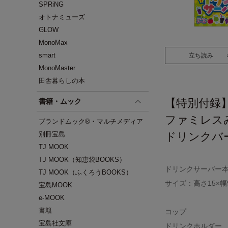
SPRiNG
オトナミューズ
GLOW
MonoMax
smart
立ち読み
MonoMaster
田舎暮らしの本
【特別付録
書籍・ムック
ファミレス
ブランドムック®・マルチメディア
別冊宝島
ドリンクバ
TJ MOOK
TJ MOOK（知恵袋BOOKS）
ドリンクサーバー
TJ MOOK（ふくろうBOOKS）
サイズ：高さ15×幅9.
宝島MOOK
e-MOOK
書籍
コップ
宝島社文庫
ドリンクホルダー