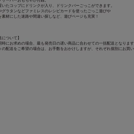
クサーバーおもちゃが付録。
置いたコップにドリンクが入り、ドリンクバーごっこができます。
やグラタンなどファミレスのレシピカードを使ったごっこ遊びや
を素材にした迷路や間違い探しなど、遊びページも充実！
送について】
同時にお求めの場合、最も発売日の遅い商品に合わせての一括配送となります
々の配送をご希望の場合は、お手数をおかけしますが、それぞれ個別にお買い