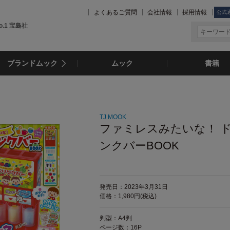
よくあるご質問
会社情報
採用情報
公式
.1 宝島社
ブランドムック
ムック
書籍
TJ MOOK
ファミレスみたいな！ 
ンクバーBOOK
発売日：2023年3月31日
価格：1,980円(税込)
判型：A4判
ページ数：16P