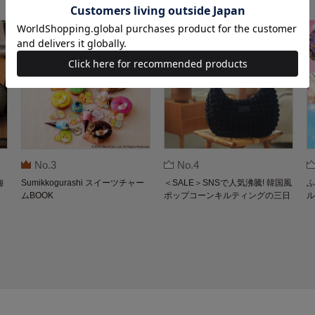
No.3
No.4
梅
Sumikkogurashi スイーツチャー
＜SALE＞SNSで人気沸騰! 韓国風
ふ
ムBOOK
ポップコーンキルティングの三日
ル
月バッグBOOK by THE SCAPE O
F GREEN