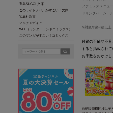
宝島SUGOI 文庫
ファミレスメニュ
このライトノベルがすごい！文庫
ドリンクバーシー
宝島社新書
マルチメディア
※対象年齢4歳以上
WLC（ワンダーランドコミックス）
このマンガがすごい！コミックス
付録の不備や不具
すると掲載されて
お手数をおかけし
自動販売機同様に子