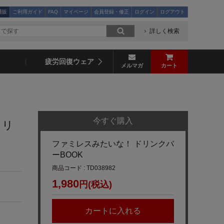
通販
ご利用ガイド
FAQ
マイページ
会員登録・修正
ログイン
ログアウト
詳しく検索
疲労回復ウェア
メルマガ
カート
今すぐ購入
ドリ
ファミレスみたいな！ ドリンクバ
ーBOOK
商品コード : TD038982
1,980
円(税込)
カートに入れる