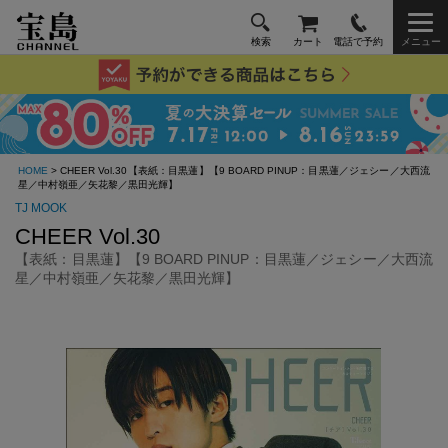
検索
カート
電話で予約
メニュー
HOME
> CHEER Vol.30【表紙：目黒蓮】【9 BOARD PINUP：目黒蓮／ジェシー／大西流
星／中村嶺亜／矢花黎／黒田光輝】
TJ MOOK
CHEER Vol.30
【表紙：目黒蓮】【9 BOARD PINUP：目黒蓮／ジェシー／大西流
星／中村嶺亜／矢花黎／黒田光輝】