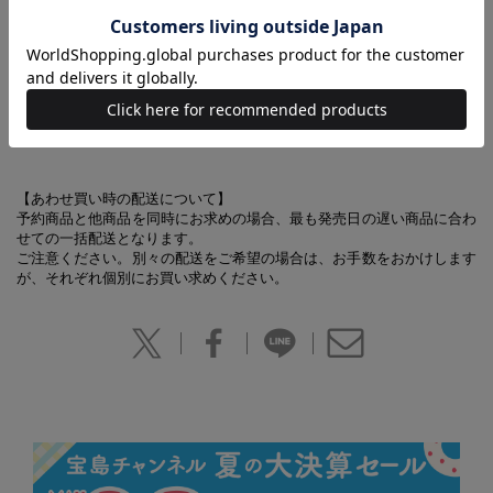
●真弓孟之×永岡蓮王『アンビリーバボー』
【STAGE REPORT】
●THE GREATEST SHOW-NEN 舞台『ガチでネバーエンディングなス
トーリぃ!』
【Final Special】
●永瀬 廉『映画ドラえもん のび太と空の理想郷』
【あわせ買い時の配送について】
予約商品と他商品を同時にお求めの場合、最も発売日の遅い商品に合わ
せての一括配送となります。
ご注意ください。別々の配送をご希望の場合は、お手数をおかけします
が、それぞれ個別にお買い求めください。