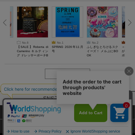
No.6
No.1
No.2
No.3
6年9月号
【SALE】Roberta di
SPRiNG 2026年11月
ふしぎなとろけるスク
＜SAL
Camerino キルティン
号
イーズ！ メルぷにBO
がある 
グ ドレッサーポーチB
OK
ポーチBO
OOK
もっと見る
SNSアカウントー覧
サイトマップ
公式通販ご利用ガイド
プライバシーポリシー
特定商取引法に基づく表記