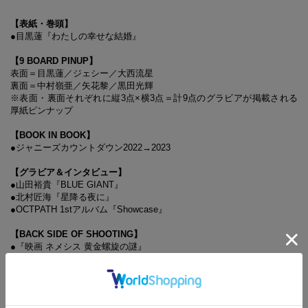
【表紙・巻頭】
●目黒蓮『わたしの幸せな結婚』
【9 BOARD PINUP】
表面＝目黒蓮／ジェシー／大西流星
裏面＝中村嶺亜／矢花黎／黒田光輝
※表面・裏面それぞれに縦3点×横3点＝計9点のグラビアが掲載される
厚紙ピンナップ
【BOOK IN BOOK】
●ジャニーズカウントダウン2022→2023
【グラビア＆インタビュー】
●山田裕貴『BLUE GIANT』
●北村匠海『星降る夜に』
●OCTPATH 1stアルバム『Showcase』
【BACK SIDE OF SHOOTING】
●『映画 ネメシス 黄金螺旋の謎』
【Johnny’s Stage】
●越岡裕貴×松崎祐介 ミュージカル『ダブル・トラブル』
●矢花黎『ガーすけと桜の子』