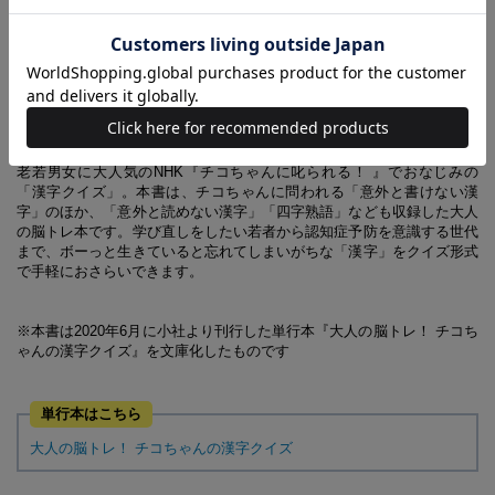
700問
びわこ／寛ぐ／強ち／ぜいたく／いす／矜持
問題のバリエーションはさまざま！
チコちゃんとおさらいして頭の体操!!
老若男女に大人気のNHK『チコちゃんに叱られる！ 』でおなじみの
「漢字クイズ」。本書は、チコちゃんに問われる「意外と書けない漢
字」のほか、「意外と読めない漢字」「四字熟語」なども収録した大人
の脳トレ本です。学び直しをしたい若者から認知症予防を意識する世代
まで、ボーっと生きていると忘れてしまいがちな「漢字」をクイズ形式
で手軽におさらいできます。
※本書は2020年6月に小社より刊行した単行本『大人の脳トレ！ チコち
ゃんの漢字クイズ』を文庫化したものです
単行本はこちら
大人の脳トレ！ チコちゃんの漢字クイズ