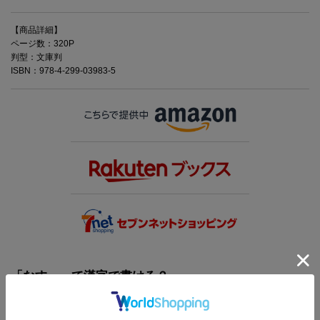
【商品詳細】
ページ数：320P
判型：文庫判
ISBN：978-4-299-03983-5
「なす」って漢字で書ける？
意外と書けない読めない!?
漢字、四字熟語、ことわざ etc.