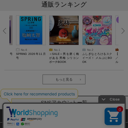
通販ランキング
No.6
No.1
No.2
No.3
26年10月号
SPRiNG 2026年11月
＜SALE＞男を磨く梅
ふしぎなとろけるスク
【SAL
号
がある 男梅 シリコン
イーズ！ メルぷにBO
／Lサ
ポーチBOOK
OK
ル）【一
Recover
労回復ウ
ーネック
ツ
もっと見る
SNSアカウントー覧
サイトマップ
公式通販ご利用ガイド